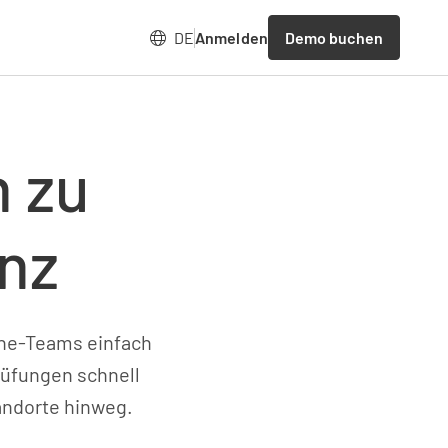
Demo buchen
DE
Anmelden
n zu
enz
line-Teams einfach
rüfungen schnell
andorte hinweg.