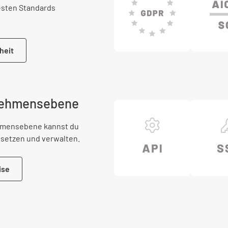
uesten Standards
heit
rnehmensebene
ehmensebene kannst du
nsetzen und verwalten.
ise