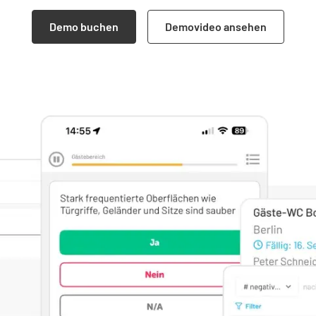
Demo buchen
Demovideo ansehen