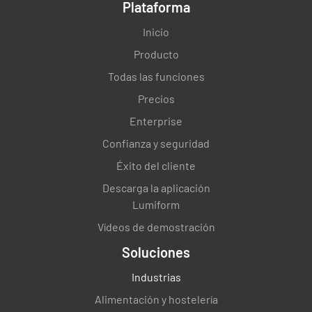
Plataforma
Investigación de laboratorio:
Inicio
Producto
Evaluación de los analistas
Todas las funciones
¿El analista que realiza el análisis estaba
Precios
calificado para realizar el análisis?
Enterprise
SÍ
NO
NO.
Confianza y seguridad
Éxito del cliente
Descarga la aplicación
El analista tiene experiencia en el análisis
Lumiform
(él/ella realizó la prueba en el pasado)...
Vídeos de demostración
SÍ
NO
NO.
Soluciones
Industrias
Alimentación y hostelería