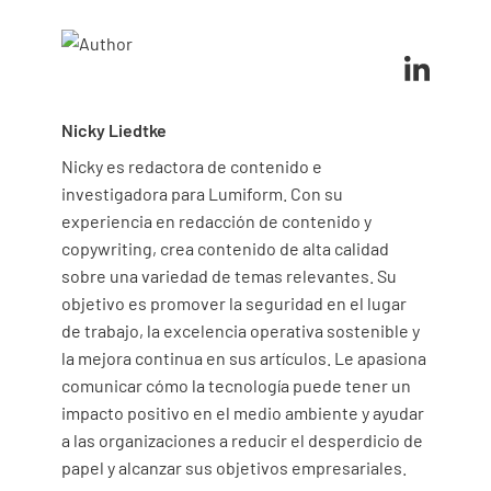
Descripción del evento (lo que sucedió):
Nicky Liedtke
Nicky es redactora de contenido e
Los datos generados son exactos (por
investigadora para Lumiform. Con su
ejemplo, la idoneidad del sistema estaba
experiencia en redacción de contenido y
dentro de las especificaciones, los elementos
copywriting, crea contenido de alta calidad
del análisis se consideraron correctos)
sobre una variedad de temas relevantes. Su
objetivo es promover la seguridad en el lugar
SÍ
NO
NO.
de trabajo, la excelencia operativa sostenible y
la mejora continua en sus artículos. Le apasiona
comunicar cómo la tecnología puede tener un
impacto positivo en el medio ambiente y ayudar
Tipo de resultado
a las organizaciones a reducir el desperdicio de
FUERA DE ESPECIFICACIÓN (OOS)
papel y alcanzar sus objetivos empresariales.