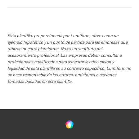
FUERA DE TENDENCIA (OOT)
RESULTADO ATÍPICO
NO SE APLICA (N/A)
Esta plantilla, proporcionada por Lumiform, sirve como un
ejemplo hipotético y un punto de partida para las empresas que
utilizan nuestra plataforma. No es un sustituto del
asesoramiento profesional. Las empresas deben consultar a
Corrección inmediata:
profesionales cualificados para asegurar la adecuación y
legalidad de esta plantilla en su contexto específico. Lumiform no
se hace responsable de los errores, omisiones o acciones
tomadas basadas en esta plantilla.
Evaluación del impacto inicial (Cuál es la
extensión del evento)