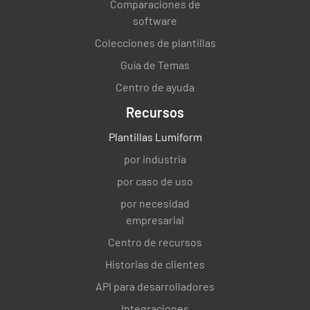
Comparaciones de
La preparación estándar se realizó según las
software
instrucciones del método...
Colecciones de plantillas
SÍ
NO
NO.
Guía de Temas
Centro de ayuda
Recursos
Integridad de la muestra
Plantillas Lumiform
¿Se recibió la muestra en el contenedor
por industria
correcto
por caso de uso
SÍ
NO
NO.
por necesidad
empresarial
Centro de recursos
¿La muestra vino en una bolsa con
Historias de clientes
desificador?
API para desarrolladores
SÍ
NO
NO.
Integraciones