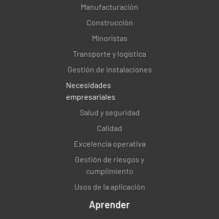
Evaluación de la preparación estándar
Manufacturación
Construcción
¿Los pesos estándar son correctos?
Minoristas
SÍ
NO
NO.
Transporte y logística
Gestión de instalaciones
Necesidades
La cristalería utilizada era correcta
empresariales
SÍ
NO
NO.
Salud y seguridad
Calidad
Excelencia operativa
Referencia de la preparación estándar:
Gestión de riesgos y
cumplimiento
Usos de la aplicación
Aprender