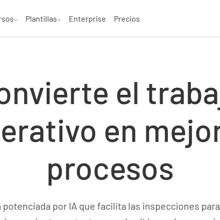
rsos
Plantillas
Enterprise
Precios
onvierte el traba
erativo en mejo
procesos
potenciada por IA que facilita las inspecciones par