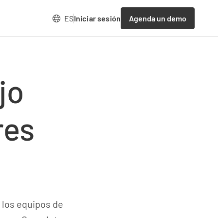
Agenda un demo
ES
Iniciar sesión
jo
res
a los equipos de