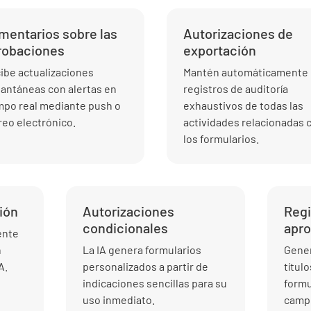
mentarios sobre las
Autorizaciones de
robaciones
exportación
ibe actualizaciones
Mantén automáticamente
tantáneas con alertas en
registros de auditoría
mpo real mediante push o
exhaustivos de todas las
reo electrónico.
actividades relacionadas 
los formularios.
ión
Autorizaciones
Regi
condicionales
apr
ente
n
La IA genera formularios
Gener
A.
personalizados a partir de
títul
indicaciones sencillas para su
formu
uso inmediato.
camp