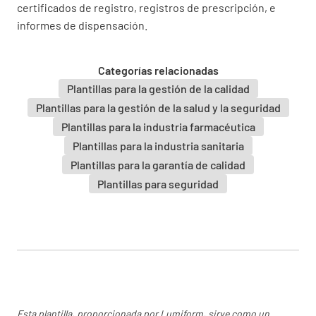
certificados de registro, registros de prescripción, e
informes de dispensación.
SÍ
NO
Categorías relacionadas
Plantillas para la gestión de la calidad
¿Se depositan en el dispensario todos los
Plantillas para la gestión de la salud y la seguridad
medicamentos sin receta que contienen
Plantillas para la industria farmacéutica
codeína y otros medicamentos fiscalizados de
Plantillas para la industria sanitaria
la Lista 5?
Plantillas para la garantía de calidad
SÍ
NO
Plantillas para seguridad
¿Todas las medicinas de uso farmacéutico se
ponen detrás del mostrador de medicinas?
SÍ
NO
Esta plantilla, proporcionada por Lumiform, sirve como un