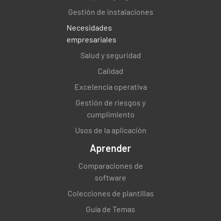
SÍ
NO
Gestión de instalaciones
Necesidades
empresariales
¿Se controla, registra y examina diariamente
Salud y seguridad
la temperatura máxima/mínima del
Calidad
refrigerador de acuerdo con las directrices de
Excelencia operativa
la PSI sobre la obtención, el almacenamiento y
Gestión de riesgos y
la eliminación de medicamentos en una
cumplimiento
farmacia local?
Usos de la aplicación
SÍ
NO
Aprender
Comparaciones de
software
¿Tiene la farmacia un refrigerador estándar
Colecciones de plantillas
farmacéutico?
Guía de Temas
SÍ
NO