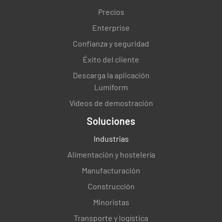
Precios
¿Se limpia la nevera regularmente y se
depositan los alimentos en una nevera
Enterprise
separada?
Confianza y seguridad
SÍ
NO
Éxito del cliente
Descarga la aplicación
Lumiform
Vídeos de demostración
¿Todos los medicamentos que se ponen en la
nevera están en buen estado?
Soluciones
SÍ
NO
Industrias
Alimentación y hostelería
Manufacturación
¿Tiene la nevera una capacidad suficiente
Construcción
para garantizar el correcto almacenamiento
Minoristas
de los medicamentos?
Transporte y logística