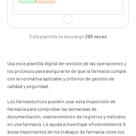
¿El certificado de registro actual de la
farmacia está a mano en la farmacia y se
Esta plantilla se descargó
293 veces
realiza de manera que sea legible desde el
área de la farmacia pública?
SÍ
NO
Usa esta plantilla digital de revisión de las operaciones y
los procesos para asegurarse de que la farmacia cumple
con la normativa aplicable y criterios de gestión de
calidad y seguridad.
Almacenamiento de medicamentos
Los farmacéuticos pueden usar esta inspección de
¿Están todos los medicamentos puestos en la
farmacia para comprobar las demandas de
farmacia en fecha y existe un sistema
documentación, mantenimiento de registros y métodos
documentado de gestión de la fecha de
en una farmacia. Le ayuda a investigar eficientemente 9
caducidad? Las fechas de caducidad de los
áreas importantes de los trabajos de farmacia como los
medicamentos pueden comprobarse.