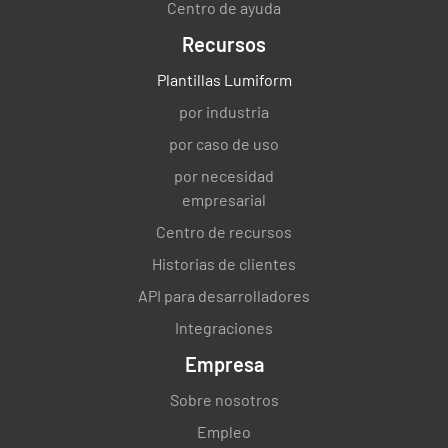
Centro de ayuda
Recursos
Plantillas Lumiform
¿Se mantiene la nevera anualmente?
por industria
SÍ
NO
por caso de uso
por necesidad
empresarial
¿Sólo en circunstancias excepcionales se
Centro de recursos
transfieren los medicamentos desde su
Historias de clientes
envase principal? ¿Se han reconocido todas
las implicaciones de estabilidad?
API para desarrolladores
Integraciones
SÍ
NO
Empresa
Sobre nosotros
¿Se observa, registra y revisa diariamente la
Empleo