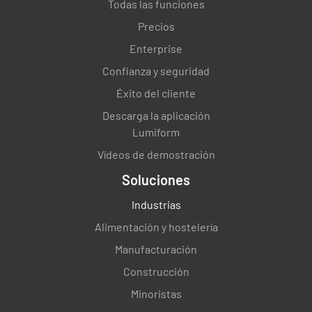
Todas las funciones
Precios
Limpia un área de 10 metros cuadrados antes
de volver a sumergir la mopa en el líquido
Enterprise
limpiador.
Confianza y seguridad
Éxito del cliente
✔️
❌
Descarga la aplicación
Lumiform
Vídeos de demostración
Cambie la solución de limpieza después de
barrer un área de 20 metros cuadrados.
Soluciones
Industrias
✔️
❌
Alimentación y hostelería
Manufacturación
Cambie las soluciones de limpieza siguiendo
Construcción
las instrucciones del productor. Cámbiela más
Minoristas
a menudo en zonas muy contaminadas,