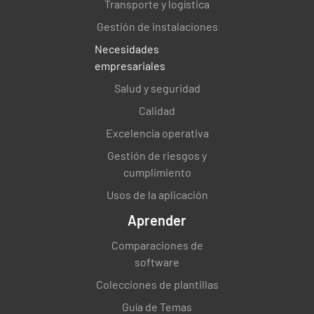
Transporte y logística
cuando esté visiblemente sucia e
Gestión de instalaciones
inmediatamente después de limpiar los
derrames de sangre y fluidos corporales.
Necesidades
empresariales
✔️
❌
Salud y seguridad
Calidad
Excelencia operativa
Recoge los residuos, manipula las bolsas de
Gestión de riesgos y
plástico desde arriba, pero no las compres
cumplimiento
con las manos.
Usos de la aplicación
✔️
❌
Aprender
Comparaciones de
software
Deje el área limpia con las manos limpias.
Colecciones de plantillas
✔️
❌
Guía de Temas