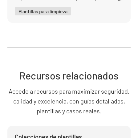
superficies más altas y termina con las más
nada.
bajas.
Plantillas para limpieza
✔️
❌
Quitar toda la suciedad (visible a los ojos)
antes de limpiar y desinfectar.
✔️
❌
Recursos relacionados
Accede a recursos para maximizar seguridad,
calidad y excelencia, con guías detalladas,
Reducir la turbulencia para limitar la
dispersión del polvo que puede incluir
plantillas y casos reales.
microorganismos.
✔️
❌
Colecciones de plantillas