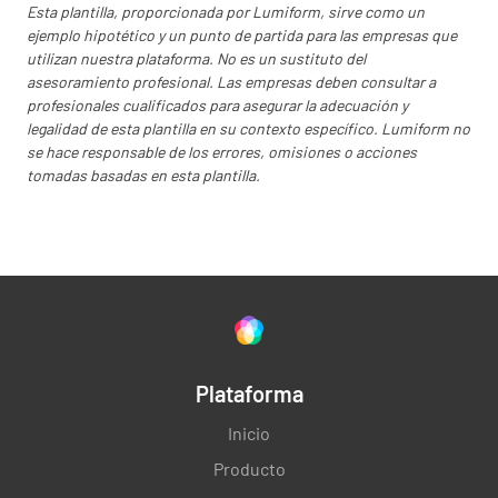
Esta plantilla, proporcionada por Lumiform, sirve como un
ejemplo hipotético y un punto de partida para las empresas que
utilizan nuestra plataforma. No es un sustituto del
Tengan cuidado con las agujas y otros objetos
asesoramiento profesional. Las empresas deben consultar a
profesionales cualificados para asegurar la adecuación y
punzantes. Tome con cuidado y tire los
legalidad de esta plantilla en su contexto específico. Lumiform no
objetos punzantes en el recipiente a prueba
se hace responsable de los errores, omisiones o acciones
de pinchazos. Reporte los incidentes al
tomadas basadas en esta plantilla.
administrador.
✔️
❌
Sumerja la mopa sólo una vez en el líquido
limpiador. ¡Si la sumerges más de una vez
Plataforma
podrías recontaminarla!
Inicio
✔️
❌
Producto