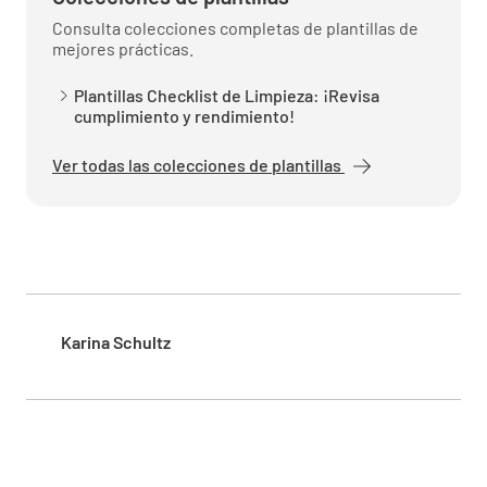
Consulta colecciones completas de plantillas de
mejores prácticas.
Nunca sacudas los trapeadores.
Plantillas Checklist de Limpieza: ¡Revisa
✔️
❌
cumplimiento y rendimiento!
Ver todas las colecciones de plantillas
Use un trapeador de polvo antes de la mopa
húmeda.
✔️
❌
Karina Schultz
¿Lavaste el trapeador bajo el agua corriente
antes de hacer el trapeador mojado?
✔️
❌