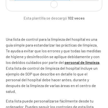
SERVICIOS DE LAVANDERÍA
ÁREAS DE REHABILITACIÓN
Esta plantilla se descargó
102 veces
DEPARTAMENTO DE PACIENTES
EXTERNOS
OTROS
Una lista de control para la limpieza del hospital es una
guía simple para estandarizar las prácticas de limpieza.
Te ayuda a evitar que los errores y que todas las medidas
de higiene y desinfección se aplique debidamente y con
Antes de la limpieza
los debidos cuidados por parte del
personal de limpieza
.
Esta lista de control de limpieza del hospital incluye un
Seleccione y tome los materiales necesarios
ejemplo de SOP que describe en detalle lo que el
para la limpieza antes de comenzar a limpiar el
personal del hospital debe hacer antes, durante y
área.
después de la limpieza de varias áreas en el centro de
salud.
✔️
❌
Esta lista puede personalizarse fácilmente desde tu
ordenador. Puedes seguir los controles de esta lista