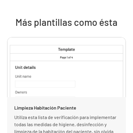
Retire cualquier artículo de la zona antes de
limpiarla.
Más plantillas como ésta
✔️
❌
¿Siguió las instrucciones del fabricante para la
dilución exacta y el tiempo de exposición de
las soluciones de limpieza y desinfección?
✔️
❌
Durante la limpieza
Limpieza Habitación Paciente
Utiliza esta lista de verificación para implementar
Comienza con las áreas menos sucias y luego
todas las medidas de higiene, desinfección y
llega a las áreas más sucias y comienza con las
limpieza de la habitación del paciente, sin olvidar