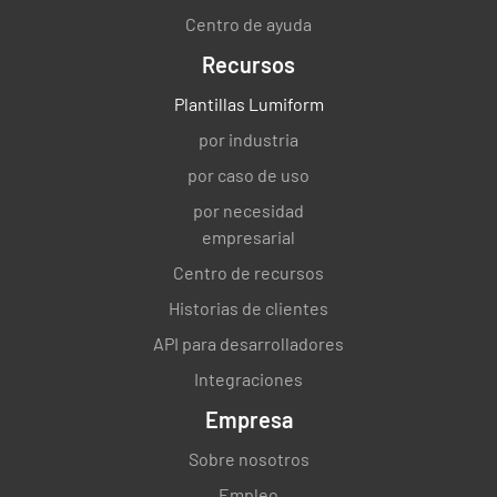
Centro de ayuda
Recursos
Después de la limpieza
Plantillas Lumiform
Todos los accesorios de las máquinas deben
por industria
separarse, vaciarse, limpiarse y secarse antes
por caso de uso
de depositarlos.
por necesidad
✔️
❌
empresarial
Centro de recursos
Historias de clientes
Lavar las fregonas todos los días.
API para desarrolladores
Integraciones
✔️
❌
Empresa
Sobre nosotros
Todas las cabezas de trapeador lavadas deben
Empleo