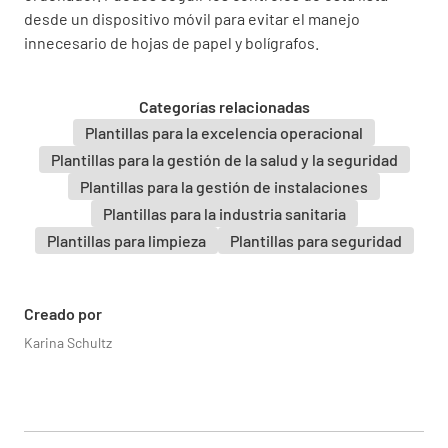
desde un dispositivo móvil para evitar el manejo
¿Revisó los símbolos o signos de precaución
innecesario de hojas de papel y bolígrafos.
adicionales?
✔️
❌
Categorías relacionadas
Plantillas para la excelencia operacional
Plantillas para la gestión de la salud y la seguridad
Plantillas para la gestión de instalaciones
¿Siguió esas precauciones como se indica?
Plantillas para la industria sanitaria
✔️
❌
Plantillas para limpieza
Plantillas para seguridad
Creado por
Lávese las manos antes de entrar en la zona.
Karina Schultz
✔️
❌