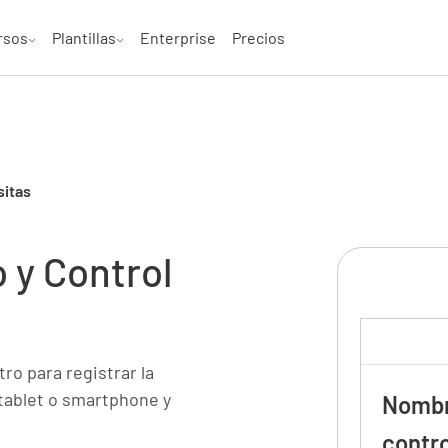
rsos
Plantillas
Enterprise
Precios
sitas
o y Control
stro para registrar la
 tablet o smartphone y
Nombr
contro