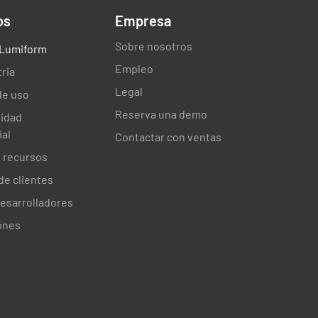
os
Empresa
Sobre nosotros
s Lumiform
Empleo
tria
Legal
de uso
Reserva una demo
sidad
al
Contactar con ventas
 recursos
de clientes
desarrolladores
ones