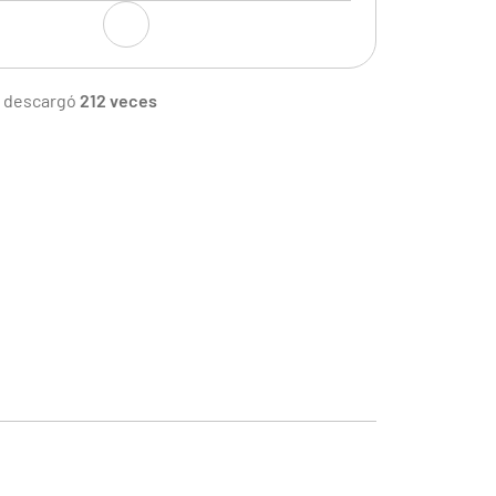
se descargó
212 veces
ión general del visitante
 completo del visitante