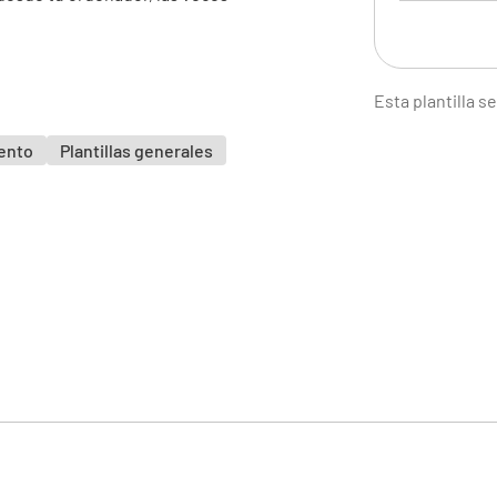
Esta plantilla 
Informac
iento
Plantillas generales
El nombre
No. ID
Empresa