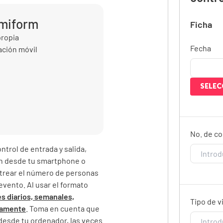
umiform
Ficha
propia
Fecha
cación móvil
SELEC
No. de co
ontrol de entrada y salida,
len desde tu smartphone o
astrear el número de personas
 evento. Al usar el formato
s diarios, semanales,
Tipo de v
camente
. Toma en cuenta que
 desde tu ordenador, las veces