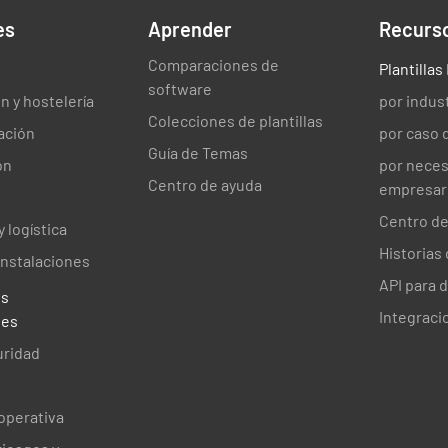
es
Aprender
Recurs
Comparaciones de
Plantilla
software
n y hostelería
por indus
Colecciones de plantillas
ación
por caso 
Guía de Temas
ón
por nece
Centro de ayuda
empresari
Centro de
 logística
Historias 
instalaciones
API para 
es
Integraci
les
uridad
operativa