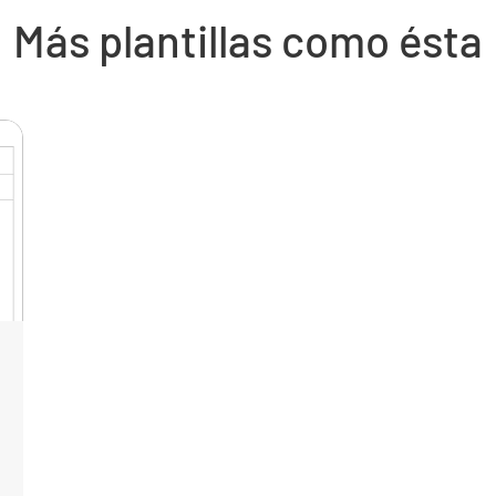
Más plantillas como ésta
Teléfono
Placa veh
No. de a