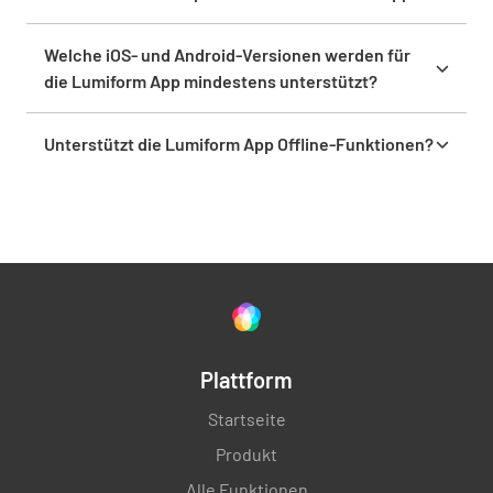
Ja, eine Desktop-Version ist ausschließlich für
macOS verfügbar.
Welche iOS- und Android-Versionen werden für
die Lumiform App mindestens unterstützt?
Die App unterstützt iOS 15 und höher, sowie Android
7.1 und höher.
Unterstützt die Lumiform App Offline-Funktionen?
Ja, die App bietet eine Offline-Funktionalität. Die
offline gesammelten Daten werden automatisch
synchronisiert, sobald die Internetverbindung
wiederhergestellt ist, damit keine Prüfungsdaten
verloren gehen.
Plattform
Startseite
Produkt
Alle Funktionen