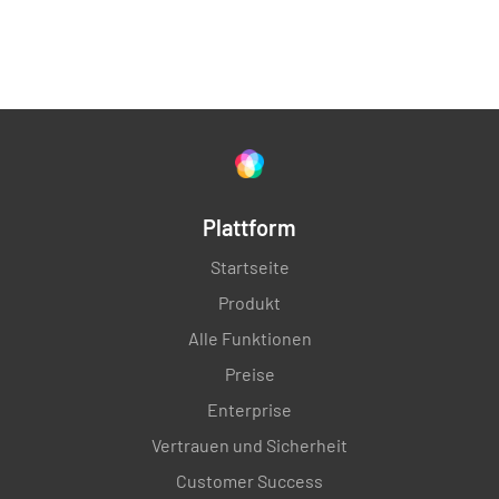
optimierte Abläufe zuweist. Du kannst die Nutzung
Lumiform unterstützt den Zugriff von mehreren
und Leistung deiner Betriebsmittel überwachen
Geräten aus, sodass Benutzer Formulare und
und wichtige Leistungsindikatoren (KPIs)
Maßnahmen auf jedem Gerät über die mobile App
vergleichen.
oder den Desktop ausfüllen können. Benutzer
können mit einem Konto auf zwei verschiedene
mobile Geräte zugreifen.
Plattform
Startseite
Produkt
Alle Funktionen
Preise
Enterprise
Vertrauen und Sicherheit
Customer Success