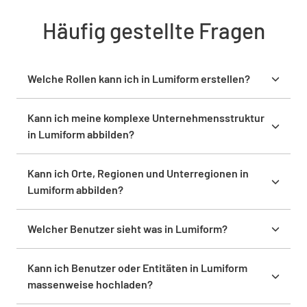
Häufig gestellte Fragen
Welche Rollen kann ich in Lumiform erstellen?
Du kannst in Lumiform benutzerdefinierte Rollen
mit über 30 verschiedenen Berechtigungen
Kann ich meine komplexe Unternehmensstruktur
erstellen, um den Benutzerzugriff und die
in Lumiform abbilden?
Steuerung anzupassen.
Ja, Lumiform ermöglicht es dir, deine komplexe
Unternehmensstruktur abzubilden, einschließlich
Kann ich Orte, Regionen und Unterregionen in
Standorten, Regionen, Unterregionen sowie
Lumiform abbilden?
Benutzern und Benutzergruppen, um Abläufe
Ja, du kannst Standorte/Orte, Regionen und
effektiv zu verwalten.
Unterregionen in Lumiform abbilden, um deine
Welcher Benutzer sieht was in Lumiform?
Abläufe effizient zu organisieren und zu verwalten.
Lumiform bietet anpassbare Zugriffskontrollen, um
sicherzustellen, dass Benutzer nur die
Kann ich Benutzer oder Entitäten in Lumiform
Informationen sehen, für die sie eine Berechtigung
massenweise hochladen?
haben.
Ja, du kannst Benutzer oder Entitäten per API oder