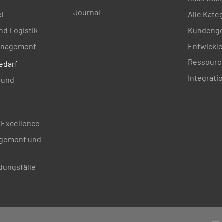
Journal
el
Alle Kate
nd Logistik
Kundenge
nagement
Entwickle
Ressourc
edarf
Integrati
 und
 Excellence
gement und
ungsfälle