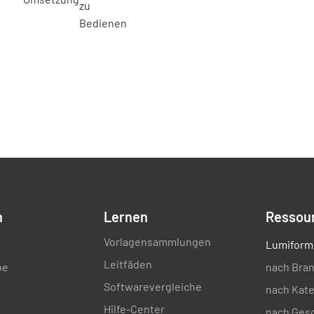
n
Lernen
Ressou
Vorlagensammlungen
Lumiform
Leitfäden
be
nach Bra
Softwarevergleiche
nach Kate
Hilfe-Center
nach Ges