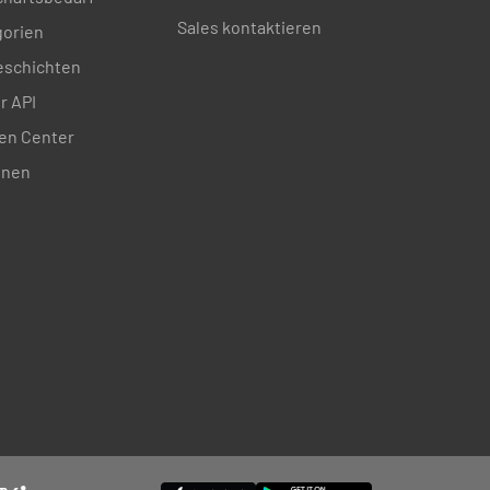
Sales kontaktieren
gorien
schichten
r API
en Center
onen