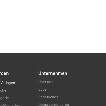
rcen
Unternehmen
Über uns
 Vorlagen
Jobs
nche
Rechtliches
gorie
Demo vereinbaren
chäftsbedarf