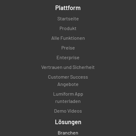
ÜBERMÄSSIG AUSGEDÜNNT
OBEN:
Plattform
KRONE ERHOBEN
BEFRAGT
Startseite
KRONE REDUZIERT
Produkt
BÜNDIGE SCHNITTE
Alle Funktionen
Preise
KABEL/VERSPANNT
Enterprise
MEHRERE SCHNITTVERANSTALTUNGEN
Vertrauen und Sicherheit
KEINE
Customer Success
Angebote
Lumiform App
Gesundheit der Bäume
runterladen
Demo Videos
Farbe des Blattes
Lösungen
NORMAL
CHLOROTISCH
Branchen