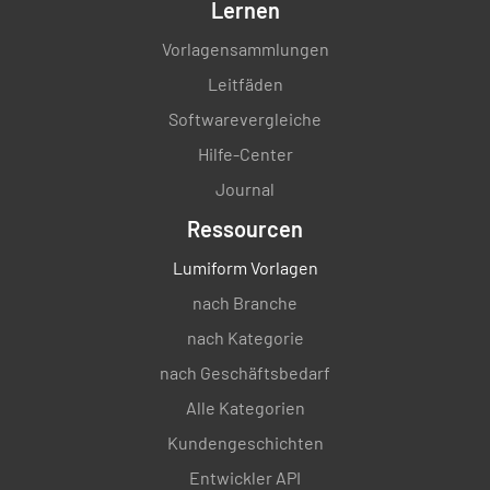
Lernen
Vorlagensammlungen
Zweigsterben
Leitfäden
JA
NEIN
Softwarevergleiche
Hilfe-Center
Journal
Entwicklung von Wundholz
Ressourcen
AUSGEZEICHNET
Lumiform Vorlagen
DURCHSCHNITTLICH
nach Branche
ARMER
nach Kategorie
KEINE
nach Geschäftsbedarf
Alle Kategorien
Kundengeschichten
Kraftklasse
Entwickler API