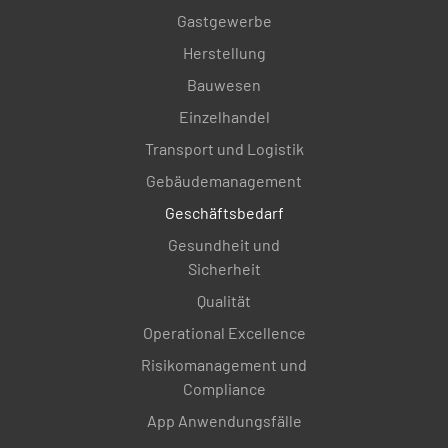
NEKROTISCH
Gastgewerbe
Herstellung
Bauwesen
Epikormik
Einzelhandel
JA
NEIN
Transport und Logistik
Gebäudemanagement
Geschäftsbedarf
Dichte des Blattes
Gesundheit und
Sicherheit
NORMAL
SPÄRLICH
Qualität
Operational Excellence
Risikomanagement und
Blattgröße
Compliance
NORMAL
KLEIN
App Anwendungsfälle