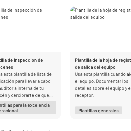
ades con fines
nizativos y de referencia.
tilla de Inspección de
Plantilla de la hoja de regis
acenes
de salida del equipo
za esta plantilla de lista de
Usa esta plantilla cuando al
icación para llevar a cabo
el equipo. Documentar los
auditoría interna de tu
detalles sobre el equipo y e
cén y cerciorarte de que
receptor.
 esta en orden.
ntillas para la excelencia
eracional
Plantillas generales