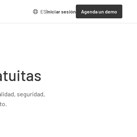
Agenda un demo
ES
Iniciar sesión
atuitas
alidad, seguridad,
to.