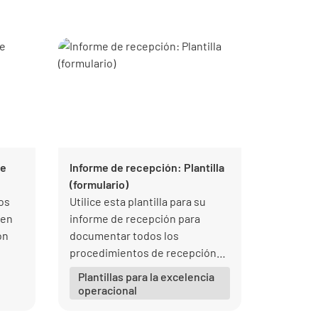
de
Informe de recepción: Plantilla
(formulario)
os
Utilice esta plantilla para su
den
informe de recepción para
ón
documentar todos los
procedimientos de recepción
cto
de materiales o bienes
Plantillas para la excelencia
específicos.
operacional