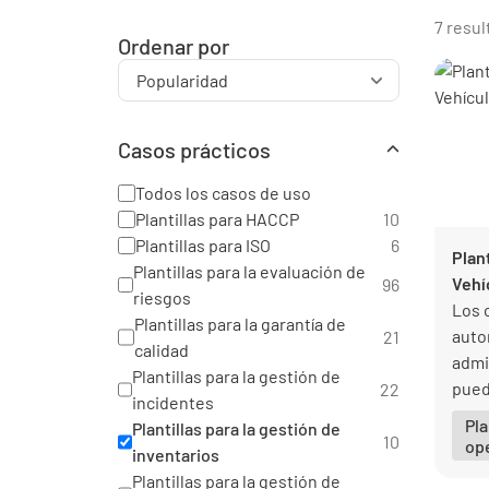
7 resu
Ordenar por
Casos prácticos
Todos los casos de uso
Plantillas para HACCP
10
Plantillas para ISO
6
Plant
Plantillas para la evaluación de
Vehí
96
riesgos
Los 
Plantillas para la garantía de
auto
21
calidad
admi
Plantillas para la gestión de
puede
22
incidentes
digit
Pla
Plantillas para la gestión de
vehí
10
op
inventarios
dato
Plantillas para la gestión de