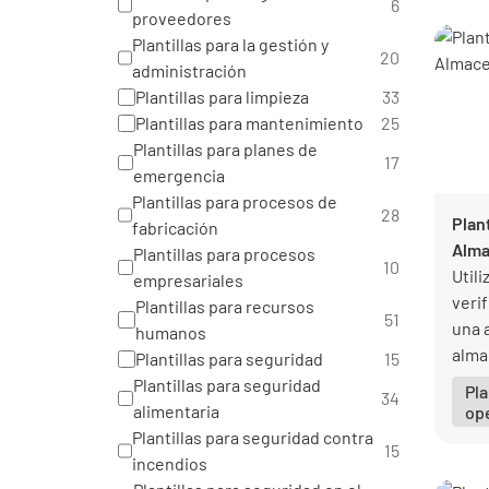
unid
6
proveedores
orga
Plantillas para la gestión y
20
administración
Plantillas para limpieza
33
Plantillas para mantenimiento
25
Plantillas para planes de
17
emergencia
Plantillas para procesos de
28
Plan
fabricación
Alm
Plantillas para procesos
10
Utili
empresariales
verif
Plantillas para recursos
51
una 
humanos
alma
Plantillas para seguridad
15
todo
Plantillas para seguridad
Pla
34
alimentaria
op
Plantillas para seguridad contra
15
incendios