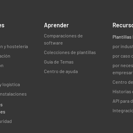
es
Aprender
Recurs
Comparaciones de
Plantilla
software
n y hostelería
por indus
Colecciones de plantillas
ación
por caso 
Guía de Temas
ón
por nece
Centro de ayuda
empresari
Centro de
 logística
Historias 
instalaciones
API para 
es
Integraci
les
uridad