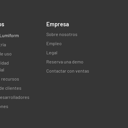
os
Empresa
Sobre nosotros
s Lumiform
Empleo
tria
Legal
de uso
Reserva una demo
sidad
al
Contactar con ventas
 recursos
de clientes
desarrolladores
ones