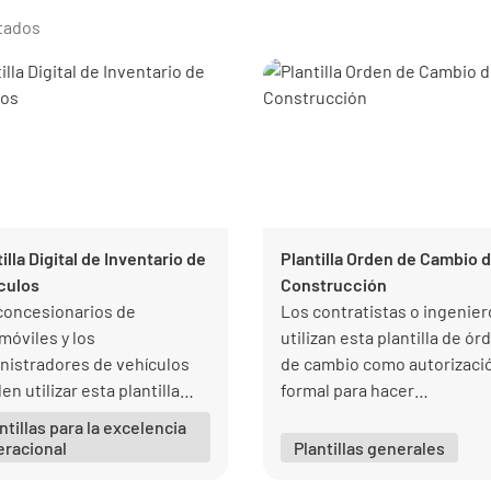
ltados
illa Digital de Inventario de
Plantilla Orden de Cambio 
culos
Construcción
concesionarios de
Los contratistas o ingenier
móviles y los
utilizan esta plantilla de ór
nistradores de vehículos
de cambio como autorizaci
n utilizar esta plantilla
formal para hacer
al de inventario de
modificaciones en el proye
ntillas para la excelencia
culos para documentar los
de construcción.
eracional
Plantillas generales
s específicos de las