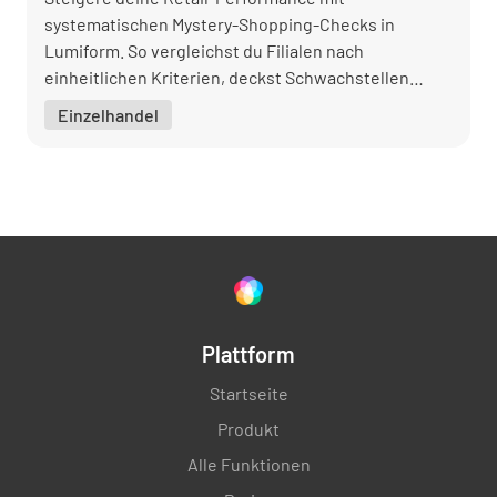
systematischen Mystery-Shopping-Checks in
Lumiform. So vergleichst du Filialen nach
einheitlichen Kriterien, deckst Schwachstellen
schneller auf und sorgst für ein konsistentes
Einzelhandel
Kundenerlebnis an jedem Standort.
Plattform
Startseite
Produkt
Alle Funktionen