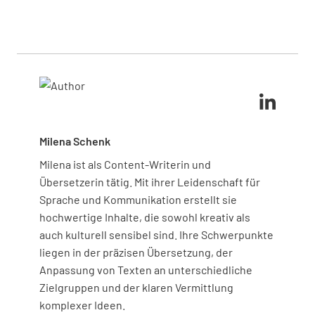
Beispiel sind anekdotische Aufzeichnungen kurze,
schreiben, beginne damit, den Ort und den Kontext
Aktivitäten und Lernpläne anzupassen, um die
fokussierte Notizen zu bestimmten
der Beobachtung klar zu beschreiben. Verwende
Entwicklung der Kinder optimal zu unterstützen.
Verhaltensweisen, während Zeitstichproben
objektive Sprache, um Verhaltensweisen und
regelmäßige Beobachtungsintervalle umfassen.
Entwicklungsmarker zu dokumentieren. Du kannst
Durch die Kombination dieser Methoden erhältst du
dafür jede Kita Beobachtung und Dokumentation
einen umfassenden Überblick über die Entwicklung
Beispiel Vorlage von Lumiform ausfüllen. Fasse
eines Kindes.
deine Ergebnisse immer zusammen, um Muster
hervorzuheben, und nutze die
Milena Schenk
Datenanalysefunktionen der App, um Berichte
effizient zu erstellen.
Milena ist als Content-Writerin und
Übersetzerin tätig. Mit ihrer Leidenschaft für
Sprache und Kommunikation erstellt sie
hochwertige Inhalte, die sowohl kreativ als
auch kulturell sensibel sind. Ihre Schwerpunkte
liegen in der präzisen Übersetzung, der
Anpassung von Texten an unterschiedliche
Zielgruppen und der klaren Vermittlung
komplexer Ideen.