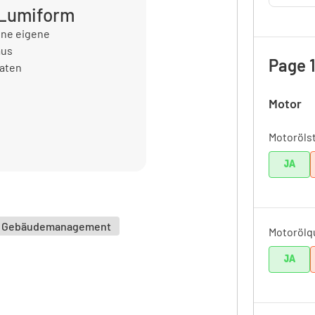
 Lumiform
ine eigene
aus
Page 1
Daten
Motor
Motoröls
JA
as Gebäudemanagement
Motorölqu
JA