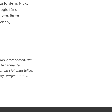
zu fördern. Nicky
NEIN
N/A
logie für die
tzen, ihren
ichen.
r prüfen
NEIN
N/A
 für Unternehmen, die
r wechseln
rte Fachleute
text sicherzustellen.
NEIN
N/A
orlage vorgenommen
ffilter wechseln
NEIN
N/A