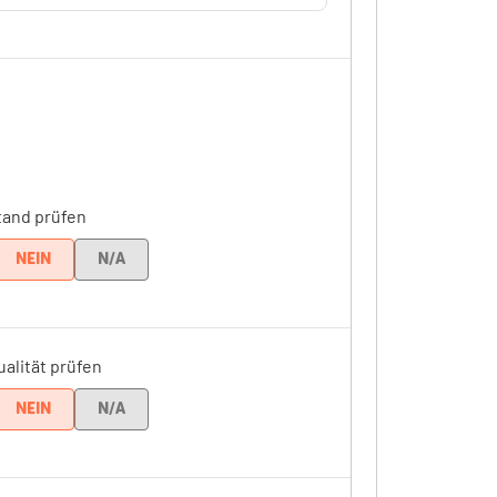
tand prüfen
NEIN
N/A
alität prüfen
NEIN
N/A