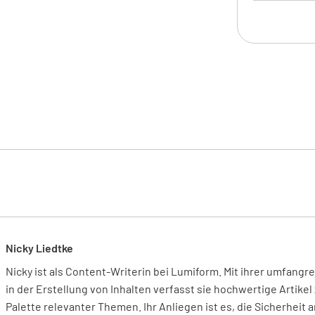
Motorölw
JA
Kühlmitt
JA
Kühlmitt
JA
Nicky Liedtke
Nicky ist als Content-Writerin bei Lumiform. Mit ihrer umfang
in der Erstellung von Inhalten verfasst sie hochwertige Artikel 
Kühlmitt
Palette relevanter Themen. Ihr Anliegen ist es, die Sicherheit 