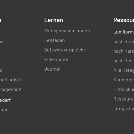
n
Lernen
Ressou
Zündkerz
Vorlagensammlungen
Lumiform
JA
Leitfäden
be
nach Bra
Softwarevergleiche
nach Kate
Hilfe-Center
Zündkerz
nach Ges
Journal
el
Alle Kate
JA
nd Logistik
Kundenge
nagement
Entwickle
Ressourc
edarf
Generat
Integrati
 und
Ladezust
JA