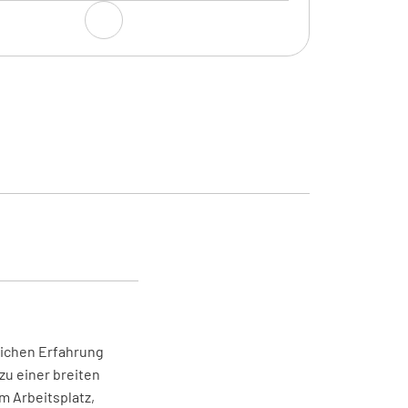
echsel durchführen
NEIN
N/A
elstand prüfen
NEIN
N/A
el ergänzen
NEIN
N/A
reichen Erfahrung
zu einer breiten
el wechseln
am Arbeitsplatz,