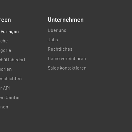
rcen
Unternehmen
en prüfen
Über uns
 Vorlagen
NEIN
N/A
Jobs
nche
Rechtliches
gorie
Demo vereinbaren
en wechseln
chäftsbedarf
Sales kontaktieren
gorien
NEIN
N/A
schichten
r API
en Center
or
onen
and Batterie prüfen
NEIN
N/A