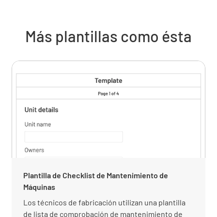
Más plantillas como ésta
Alcance de la instalación y limitaciones
de la inspección y el ensayo
Alcance de la instalación eléctrica que se trata
en este informe
Limitaciones acordadas (incluyendo las
razones), si las hubiera, en la inspección y las
Plantilla de Checklist de Mantenimiento de
pruebas
Máquinas
Los técnicos de fabricación utilizan una plantilla
de lista de comprobación de mantenimiento de