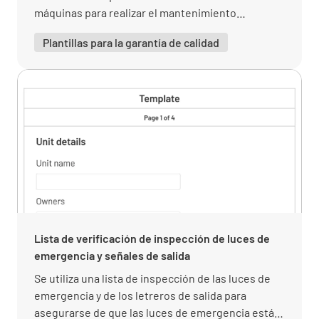
máquinas para realizar el mantenimiento
programado de los equipos en la instalación de
Limitaciones operacionales, incluidas las
Plantillas para la garantía de calidad
fabricación.
razones
Resumen del estado de la instalación
Estado general de la instalación (en términos
de seguridad eléctrica)
Lista de verificación de inspección de luces de
emergencia y señales de salida
Se utiliza una lista de inspección de las luces de
emergencia y de los letreros de salida para
Evaluación general de la instalación
asegurarse de que las luces de emergencia están