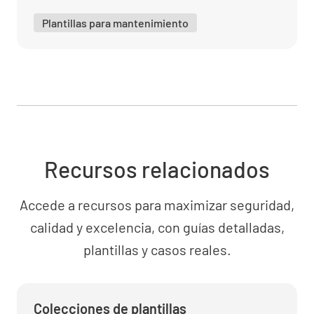
en buenas condiciones de funcionamiento.
SEGURO
EN RIESGO
NO.
Plantillas para mantenimiento
Documentación
Haga clic en + para añadir información de los
medios de comunicación para la
documentación
Recursos relacionados
Tome una foto de cualquier información
Accede a recursos para maximizar seguridad,
significativa (por ejemplo, cables
calidad y excelencia, con guías detalladas,
defectuosos, equipo dañado, etc.)
plantillas y casos reales.
AÑADIR FOTO
Colecciones de plantillas