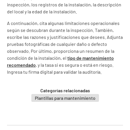
Detalles de la instalación
inspección, los registros de la instalación, la descripción
del local y la edad de la instalación.
¿Están disponibles los registros de
A continuación, cita algunas limitaciones operacionales
instalación?
según se descubran durante la inspección. También,
SÍ
NO
NO.
escribe las razones y justificaciones que desees. Adjunta
pruebas fotográficas de cualquier daño o defecto
observado. Por último, proporciona un resumen de la
condición de la instalación, el
tipo de mantenimiento
Descripción de las instalaciones
recomendado
, y la tasa si es segura o está en riesgo.
Ingresa tu firma digital para validar la auditoría.
DOMÉSTICO
COMERCIAL
INDUSTRIAL
OTROS
Categorías relacionadas
Plantillas para mantenimiento
Edad estimada de la instalación eléctrica