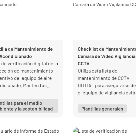
tilla de Mantenimiento de
Checklist de Mantenimient
 Acondicionado
Cámara de Vídeo Vigilancia
 de verificación digital de la
CCTV
ección de mantenimiento
Utiliza esta lista de
entivo del equipo de aire
mantenimiento de CCTV
dicionado. Mantén tus
DITITAL para asegurarse d
emas de enfriamiento bajo
el equipo de vigilancia está
rol y el debido cuidado.
óptimas condiciones y
ntillas para el medio
funcionando como es debi
iente y la sostenibilidad
Plantillas generales
todo momento.