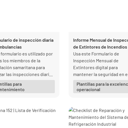
ulario de inspección diaria
Informe Mensual de Inspec
mbulancias
de Extintores de Incendios
 formulario es utilizado por
Usa este Formulario de
s los miembros de la
Inspección Mensual de
ulación samaritana para
Extintores digital para
zar las inspecciones diarias
mantener la seguridad en e
os cambios de turno.
lugar de trabajo y cumplir c
ntillas para
Plantillas para la excelenc
normativa de seguridad lab
ntenimiento
operacional
en todo momento.