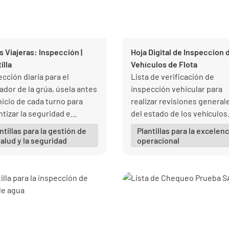
s Viajeras: Inspección |
Hoja Digital de Inspeccion 
illa
Vehículos de Flota
cción diaria para el
Lista de verificación de
ador de la grúa, úsela antes
inspección vehicular para
inicio de cada turno para
realizar revisiones general
ntizar la seguridad e
del estado de los vehículos
gridad de los operadores en
intervalos regulares para e
ntillas para la gestión de
Plantillas para la excelenc
 momento.
daños importantes.
salud y la seguridad
operacional