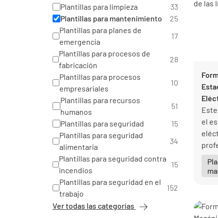
Plantillas para limpieza
33
Plantillas para mantenimiento
25
Plantillas para planes de
17
emergencia
Plantillas para procesos de
28
fabricación
Form
Plantillas para procesos
10
Esta
empresariales
Eléc
Plantillas para recursos
51
Este
humanos
el es
Plantillas para seguridad
15
eléct
Plantillas para seguridad
34
prof
alimentaria
elec
Plantillas para seguridad contra
Pla
15
una 
incendios
ma
Plantillas para seguridad en el
152
trabajo
Ver todas las categorías