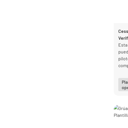
4
entretenimiento
Plantillas para la industria
8
energética
Plantillas para la industria
14
Cess
farmacéutica
Veri
Plantillas para la industria
5
Esta
inmobiliaria
pued
Plantillas para la industria minera
2
pilo
Plantillas para la industria
8
comp
química
nece
Plantillas para la industria
32
vuel
sanitaria
Pla
op
Plantillas para servicios de
2
emergencia
Plantillas para servicios
5
financieros
Plantillas para servicios
44
profesionales