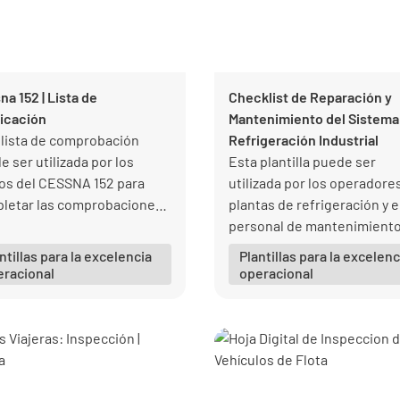
na 152 | Lista de
Checklist de Reparación y
ficación
Mantenimiento del Sistema
 lista de comprobación
Refrigeración Industrial
e ser utilizada por los
Esta plantilla puede ser
tos del CESSNA 152 para
utilizada por los operadore
letar las comprobaciones
plantas de refrigeración y e
sarias de seguridad del
personal de mantenimient
o.
para inspeccionar diariame
ntillas para la excelencia
Plantillas para la excelenc
diferentes tipos de equipo
eracional
operacional
refrigeración industrial.