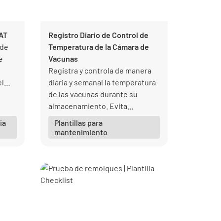
AT
Registro Diario de Control de
 de
Temperatura de la Cámara de
e
Vacunas
Registra y controla de manera
el
diaria y semanal la temperatura
n
de las vacunas durante su
del
almacenamiento. Evita
afectaciones a la seguridad,
ia
Plantillas para
calidad y eficacia de la vacuna
mantenimiento
con controles digitales y hojas
de registro inteligentes.