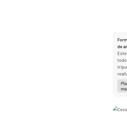
Plantillas para la industria de
9
almacén
Plantillas para la industria de
3
arquitectura y paisajismo
Plantillas para la industria de la
8
construcción
Form
Plantillas para la industria de la
de a
8
fabricación
Este
Plantillas para la industria de la
todo
44
hostelería
trip
Plantillas para la industria de
reali
8
logística y transporte
de l
Pla
Plantillas para la industria de
ma
20
TIC
Plantillas para la industria de
5
venta minorista
Plantillas para la industria del
1
bienestar
Plantillas para la industria del