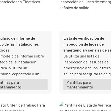
ulario de Informe de
Lista de verificación de
do de las Instalaciones
inspección de luces de
tricas
emergencia y señales de sa
 modelo de informe sobre
Se utiliza una lista de
tado de la instalación
inspección de las luces de
rica lo utiliza un
emergencia y de los letrero
esional capacitado o un
salida para asegurarse de 
tricista autorizado durante
las luces de emergencia es
ntillas para
Plantillas para
inspección.
en buenas condiciones de
ntenimiento
mantenimiento
funcionamiento.