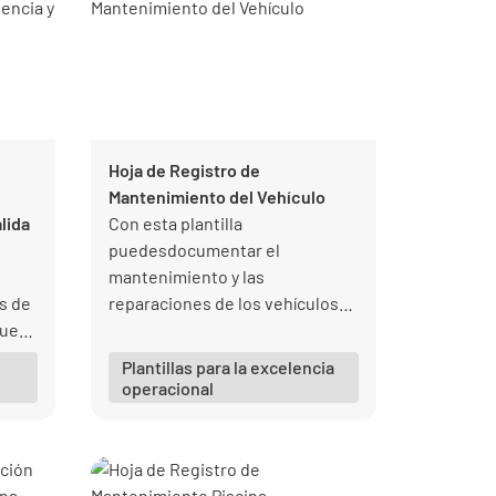
Hoja de Registro de
Mantenimiento del Vehículo
lida
Con esta plantilla
puedesdocumentar el
mantenimiento y las
s de
reparaciones de los vehículos
que
que forma parte de la flota, sin
tán
olvidar revisar ni un solo
Plantillas para la excelencia
criterio.
operacional