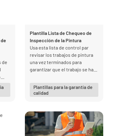
Plantilla Lista de Chequeo de
 de
Inspección de la Pintura
Usa esta lista de control par
revisar los trabajos de pintura
s de
una vez terminados para
l
garantizar que el trabajo se ha
o
hecho según las
nte
especificaciones del cliente y
ia
Plantillas para la garantía de
s de
con base en los criterios de
calidad
calidad de tu negocio.