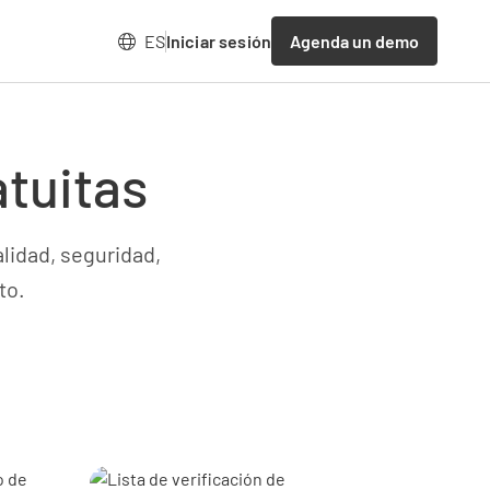
Agenda un demo
ES
Iniciar sesión
atuitas
alidad, seguridad,
to.