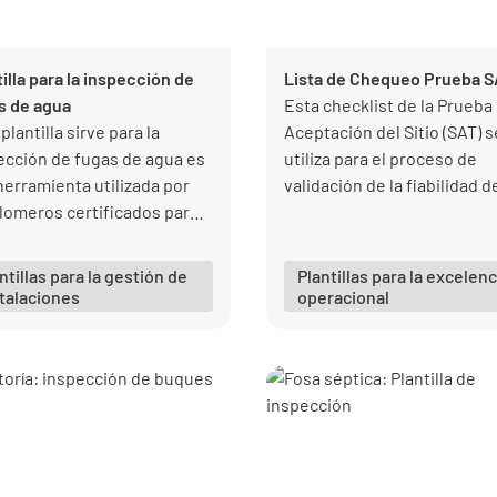
illa para la inspección de
Lista de Chequeo Prueba S
s de agua
Esta checklist de la Prueba
plantilla sirve para la
Aceptación del Sitio (SAT) s
ección de fugas de agua es
utiliza para el proceso de
herramienta utilizada por
validación de la fiabilidad d
plomeros certificados para
equipo recién fabricado co
uar las amenazas y las
otras interfaces en el sitio 
tes de fuga de agua.
cliente.
ntillas para la gestión de
Plantillas para la excelenc
talaciones
operacional