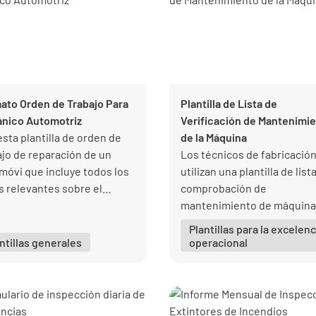
ato Orden de Trabajo Para
Plantilla de Lista de
nico Automotriz
Verificación de Mantenimi
esta plantilla de orden de
de la Máquina
ajo de reparación de un
Los técnicos de fabricació
móvi que incluye todos los
utilizan una plantilla de list
s relevantes sobre el
comprobación de
jo a realizar, incluyendo
mantenimiento de máquina
ial o pieza necesarias. y
para realizar el mantenimie
Plantillas para la excelenc
e órdenes de trabajo
programado de los equipos
ntillas generales
operacional
ales.
la instalación de fabricació