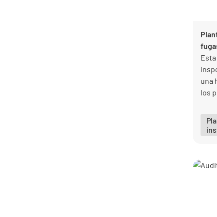
Plant
fuga
Esta 
insp
una 
los 
eval
fuen
Pla
ins