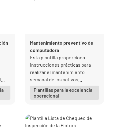
ción
Mantenimiento preventivo de
computadora
Esta plantilla proporciona
instrucciones prácticas para
realizar el mantenimiento
l
semanal de los activos
on la
informáticos.
ia
Plantillas para la excelencia
oral
operacional