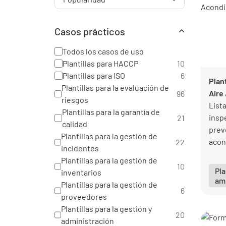
Casos prácticos
Todos los casos de uso
Plantillas para HACCP
10
Plantillas para ISO
6
Plan
Plantillas para la evaluación de
Aire
96
riesgos
Lista
Plantillas para la garantía de
insp
21
calidad
prev
Plantillas para la gestión de
acon
22
incidentes
sist
Plantillas para la gestión de
cont
10
Pla
inventarios
amb
Plantillas para la gestión de
6
proveedores
Plantillas para la gestión y
20
administración