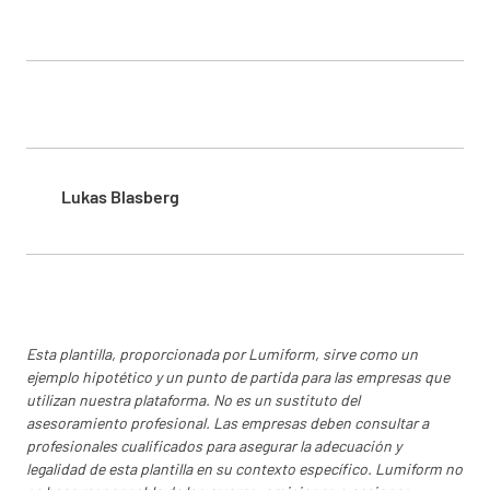
la información del cliente como confidencial,
excepto la información que el cliente hace
pública o que aceptó que se hiciera pública
CUMPLIENDO
INCUMPLIMIENTO
N/A
Lukas Blasberg
1.2.2 Anuncio de la información del
cliente
- no debe ocurrir a menos que - cuando lo
Esta plantilla, proporcionada por Lumiform, sirve como un
exija la ley - autorizado por acuerdos
ejemplo hipotético y un punto de partida para las empresas que
utilizan nuestra plataforma. No es un sustituto del
contractuales - que se notifique al cliente la
asesoramiento profesional. Las empresas deben consultar a
información proporcionada (a menos que la ley
profesionales cualificados para asegurar la adecuación y
lo prohíba)
legalidad de esta plantilla en su contexto específico. Lumiform no