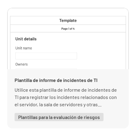
- el laboratorio explicará cómo se supera o se
minimiza el riesgo para la imparcialidad
CUMPLIENDO
INCUMPLIMIENTO
N/A
1.2 Confidencialidad
Plantilla de informe de incidentes de TI
1.2.1 Responsabilidad del laboratorio
Utilice esta plantilla de informe de incidentes de
- mediante responsabilidades legalmente
TI para registrar los incidentes relacionados con
exigibles, gestionar toda la información
el servidor, la sala de servidores y otras
obtenida o creada durante la aparición de
incidencias relacionadas con la TI.
Plantillas para la evaluación de riesgos
actividades de laboratorio - informar al cliente
con antelación de la información que significa
poner en el dominio público - mantener toda