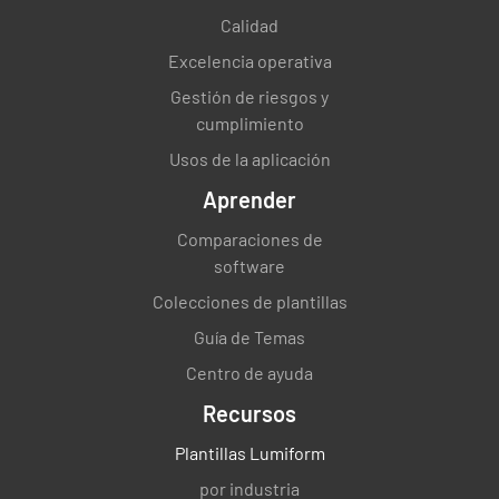
actividades de laboratorio
Calidad
CUMPLIENDO
INCUMPLIMIENTO
Excelencia operativa
N/A
Gestión de riesgos y
cumplimiento
Usos de la aplicación
Aprender
2.2 Gestión del laboratorio
Comparaciones de
- identificar la dirección que tiene la
software
responsabilidad general del laboratorio.
Colecciones de plantillas
CUMPLIENDO
INCUMPLIMIENTO
Guía de Temas
N/A
Centro de ayuda
Recursos
Plantillas Lumiform
2.3 Alcance de las actividades de
por industria