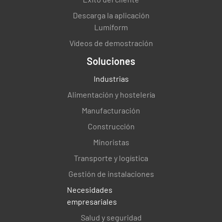
Descarga la aplicación
- mantendrá en secreto toda la información
Lumiform
obtenida o creada durante la realización de las
actividades de laboratorio, salvo que la ley lo
Vídeos de demostración
exija
Soluciones
CUMPLIENDO
INCUMPLIMIENTO
Industrias
N/A
Alimentación y hostelería
Manufacturación
Construcción
2. Requisitos estructurales
Minoristas
Transporte y logística
2.1 Condición jurídica
Gestión de instalaciones
- el laboratorio será una entidad jurídica o una
Necesidades
parte especificada de una entidad jurídica,
empresariales
que sea legalmente responsable de sus
Salud y seguridad