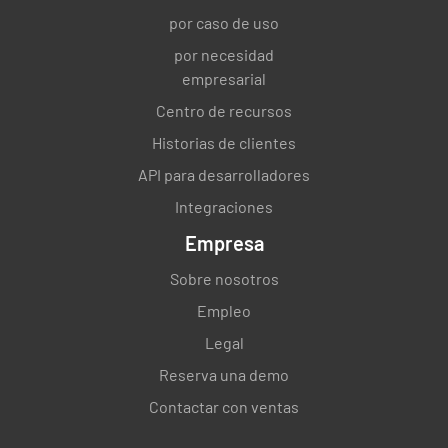
laboratorio
por caso de uso
por necesidad
- el laboratorio tiene que definir y documentar
empresarial
el alcance de las actividades que declara
conformes con la Norma - no puede implicar
Centro de recursos
actividades de laboratorio que se realizan
Historias de clientes
externamente de manera continua
API para desarrolladores
CUMPLIENDO
INCUMPLIMIENTO
Integraciones
N/A
Empresa
Sobre nosotros
Empleo
2.4 Realización de actividades y locales
Legal
de laboratorio
Reserva una demo
- que se realizará para cumplir con los
Contactar con ventas
requisitos de - la norma ISO 17025:2017 -