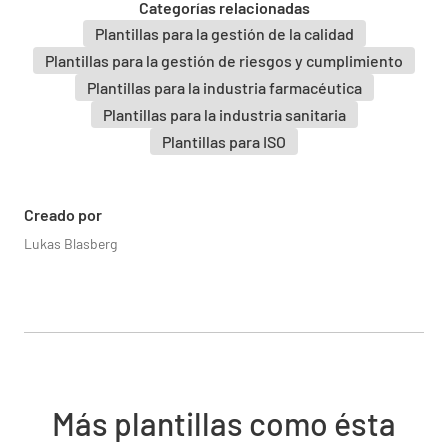
Categorías relacionadas
INTACTO
DEFECTO
N/A
Plantillas para la gestión de la calidad
Plantillas para la gestión de riesgos y cumplimiento
Plantillas para la industria farmacéutica
Plantillas para la industria sanitaria
1.1.4 Identificación de riesgos
Plantillas para ISO
el laboratorio tiene que llevar a cabo esto de
forma continua y contener los que surjan de: -
Creado por
sus actividades - sus relaciones - relaciones
Lukas Blasberg
del personal
CUMPLIENDO
INCUMPLIMIENTO
N/A
Más plantillas como ésta
1.1.5 Mitigación de riesgos