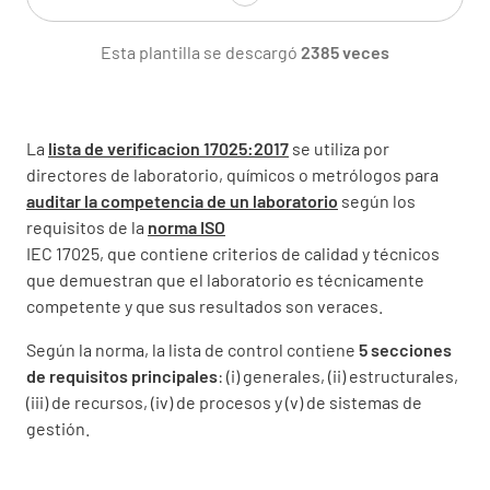
Esta plantilla se descargó
2385 veces
1.1.2 Gestión del laboratorio
La
lista de verificacion 17025:2017
se utiliza por
- se asignará a la imparcialidad
directores de laboratorio, químicos o metrólogos para
CUMPLIENDO
INCUMPLIMIENTO
auditar la competencia de un laboratorio
según los
requisitos de la
norma ISO
N/A
IEC 17025, que contiene criterios de calidad y técnicos
que demuestran que el laboratorio es técnicamente
competente y que sus resultados son veraces.
1.1.3 Responsabilidad del laboratorio
Según la norma, la lista de control contiene
5 secciones
de requisitos principales
: (i) generales, (ii) estructurales,
- las presiones comerciales, financieras o de
(iii) de recursos, (iv) de procesos y (v) de sistemas de
otro tipo no deben comprometer la
gestión.
imparcialidad con respecto a las actividades
de laboratorio