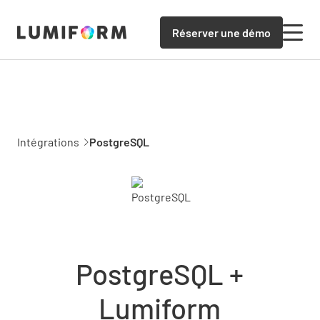
Réserver une démo
Intégrations
PostgreSQL
PostgreSQL +
Lumiform