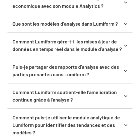
toujours les dernières informations sur les données.
économique avec son module Analytics ?
Le module Analytics de Lumiform soutient la veille
stratégique en fournissant des tableaux de bord
Que sont les modèles d’analyse dans Lumiform ?
personnalisables, des mises à jour de données en
Les modèles d’analyse dans Lumiform sont des
temps réel et des outils de reporting complets pour
tableaux de bord et des rapports préconçus qui
Comment Lumiform gère-t-il les mises à jour de
t’aider à prendre des décisions éclairées.
t’aident à configurer rapidement et à commencer à
données en temps réel dans le module d’analyse ?
analyser les données.
Lumiform assure la mise à jour des données en
temps réel dans le module Analytics, fournissant les
Puis-je partager des rapports d’analyse avec des
informations les plus récentes pour une analyse
parties prenantes dans Lumiform ?
précise.
Oui, tu peux partager des rapports d’analyse avec les
parties prenantes par courriel ou par d’autres
Comment Lumiform soutient-elle l’amélioration
canaux, en veillant à ce que tout le monde ait accès
continue grâce à l’analyse ?
aux dernières informations.
Lumiform soutient l’amélioration continue en
fournissant des outils pour surveiller les
Comment puis-je utiliser le module analytique de
performances, identifier les tendances et mettre en
Lumiform pour identifier des tendances et des
œuvre des changements basés sur les données.
modèles ?
Le module Analytics de Lumiform te permet de créer