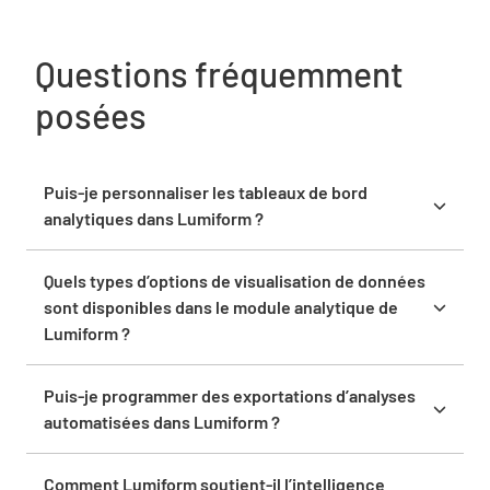
Questions fréquemment
posées
Puis-je personnaliser les tableaux de bord
analytiques dans Lumiform ?
Oui, tu peux créer et personnaliser des tableaux de
bord analytiques dans Lumiform pour répondre à tes
Quels types d’options de visualisation de données
besoins et préférences spécifiques.
sont disponibles dans le module analytique de
Lumiform ?
Le module Analytics de Lumiform offre diverses
options de visualisation des données, notamment
Puis-je programmer des exportations d’analyses
des nombres simples, des diagrammes à barres, des
automatisées dans Lumiform ?
diagrammes linéaires et des vues en tableau.
Oui, tu peux programmer des exportations
d’analyses automatisées pour t’assurer d’avoir
Comment Lumiform soutient-il l’intelligence