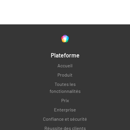
des tableaux de bord et des rapports personnalisés
qui mettent en évidence les mesures clés, t’aidant
ainsi à identifier les tendances et les modèles dans
tes données.
Plateforme
Accueil
Produit
Toutes les
fonctionnalités
Prix
Enterprise
Confiance et sécurité
Réussite des clients