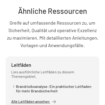
Fähigkeit, regelmäßige Audits durchzuführen,
Ähnliche Ressourcen
machen sie zu einem wertvollen Instrument zur
Verbesserung der betrieblichen Effizienz und der
Einhaltung von Vorschriften.
Greife auf umfassende Ressourcen zu, um
Sicherheit, Qualität und operative Exzellenz
zu maximieren. Mit detaillierten Anleitungen,
Vorlagen und Anwendungsfälle.
Leitfäden
Lies ausführliche Leitfäden zu diesem
Themengebiet.
Brandrisikoanalyse: Ein praktischer Leitfaden
für mehr Brandsicherheit
Alle Leitfäden ansehen