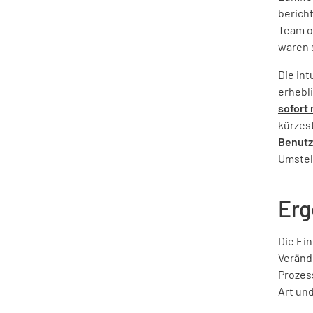
bericht
Team of
waren s
Die in
erhebli
sofort
kürzes
Benutz
Umstell
Erg
Die Ei
Verände
Prozess
Art und