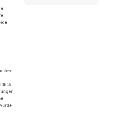
te
re
eide
eichen
ndlich
erungen
ne
 wurde