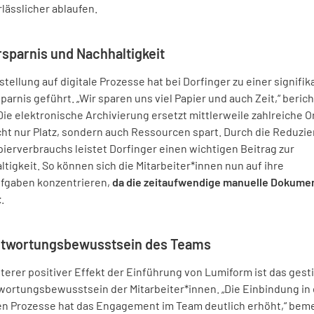
lässlicher ablaufen.
rsparnis und Nachhaltigkeit
tellung auf digitale Prozesse hat bei Dorfinger zu einer signifi
parnis geführt. „Wir sparen uns viel Papier und auch Zeit,“ beric
Die elektronische Archivierung ersetzt mittlerweile zahlreiche O
cht nur Platz, sondern auch Ressourcen spart. Durch die Reduzi
ierverbrauchs leistet Dorfinger einen wichtigen Beitrag zur
tigkeit. So können sich die Mitarbeiter*innen nun auf ihre
fgaben konzentrieren,
da die zeitaufwendige manuelle Dokume
t
.
ntwortungsbewusstsein des Teams
terer positiver Effekt der Einführung von Lumiform ist das ges
wortungsbewusstsein der Mitarbeiter*innen. „Die Einbindung in 
len Prozesse hat das Engagement im Team deutlich erhöht,“ bem