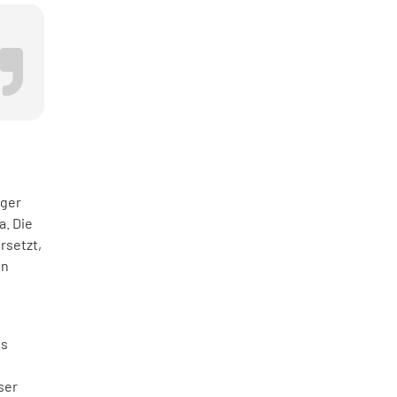
nger
a. Die
rsetzt,
en
es
ser