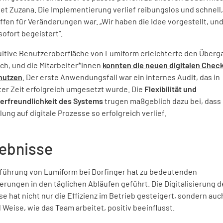
et Zuzana. Die Implementierung verlief reibungslos und schnell,
fen für Veränderungen war. „Wir haben die Idee vorgestellt, und
ofort begeistert“.
tuitive Benutzeroberfläche von Lumiform erleichterte den Überg
ch, und die Mitarbeiter*innen
konnten die neuen digitalen Check
 nutzen
. Der erste Anwendungsfall war ein internes Audit, das in
ter Zeit erfolgreich umgesetzt wurde. Die
Flexibilität und
erfreundlichkeit des Systems
trugen maßgeblich dazu bei, dass 
ung auf digitale Prozesse so erfolgreich verlief.
ebnisse
nführung von Lumiform bei Dorfinger hat zu bedeutenden
rungen in den täglichen Abläufen geführt. Die Digitalisierung d
e hat nicht nur die Effizienz im Betrieb gesteigert, sondern auc
 Weise, wie das Team arbeitet, positiv beeinflusst.