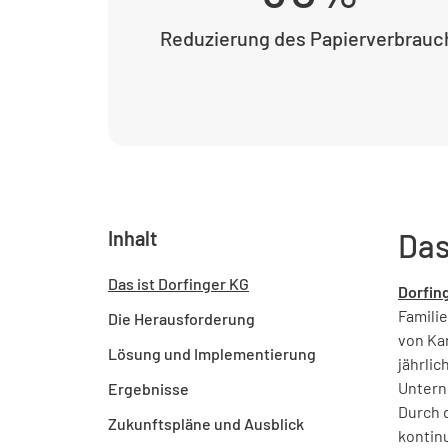
Reduzierung des Papierverbrauc
Inhalt
Das
Das ist Dorfinger KG
Dorfin
Famili
Die Herausforderung
von Ka
Lösung und Implementierung
jährli
Untern
Ergebnisse
Durch d
Zukunftspläne und Ausblick
kontinu