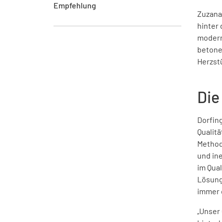
Empfehlung
Zuzana
hinter 
modern
betone
Herzstü
Die
Dorfin
Qualit
Method
und ine
im Qual
Lösung 
immer 
„Unser