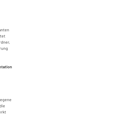
kanten
htet
rdner,
erung
ntation
tiegene
die
erkt