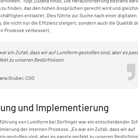
erhinken,“ fügt Zuzana hinzu. Die Herausforderung bestand darin
 zu finden, das den hohen Ansprüchen gerecht wird und gleichze
chäftigten entlastet. Dies führte zur Suche nach einer digitalen
 die nicht nur die Effizienz steigert, sondern auch die Qualität d
en Prozesse verbessert.
war ein Zufall, dass wir auf Lumiform gestoßen sind, aber es pas
fekt zu unseren Bedürfnissen.
ana Gruber, COO
ung und Implementierung
nführung von Lumiform bei Dorfinger war ein entscheidender Sch
imierung der internen Prozesse. „Es war ein Zufall, dass wir auf
rm gestoßen sind, aber es passte perfekt zu unseren Bedürfniss