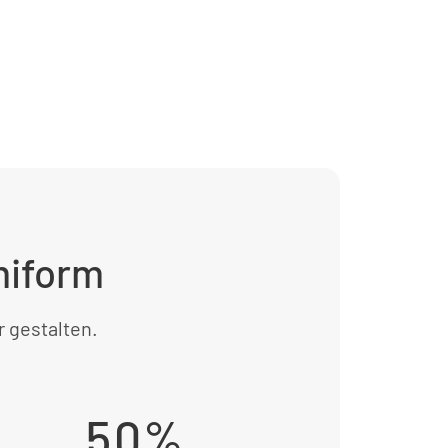
miform
r gestalten.
50%