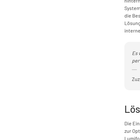
hinterh
System
die Bes
Lösung,
intern
Es 
per
Zuz
Lös
Die Ei
zur Opt
Lumifo