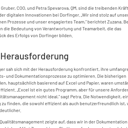
 Gruber, COO, und Petra Spevarova, QM, sind die treibenden Kräf
der digitalen Innovationen bei Dorfinger. „Wir sind stolz auf unse
en Prozesse und unser engagiertes Team,“ berichtet Zuzana. B
n die Bedeutung von Verantwortung und Teamarbeit, die das
ck des Erfolgs von Dorfinger bilden.
 Herausforderung
ger sah sich mit der Herausforderung konfrontiert, ihre umfangr
äts- und Dokumentationsprozesse zu optimieren. Die bisherigen
en, hauptsächlich basierend auf Excel und Papier, waren umstä
ffizient. „Excel ist ein gutes Programm, aber für unsere Anford
itätsmanagement nicht ideal,“ sagt Petra. Die Notwendigkeit, ei
zu finden, die sowohl effizient als auch benutzerfreundlich ist,
deutlicher.
 Qualitätsmanagement zeigte auf, dass wir in der Dokumentation