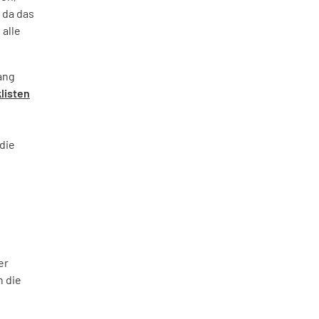
 da das
 alle
ang
listen
die
er
h die