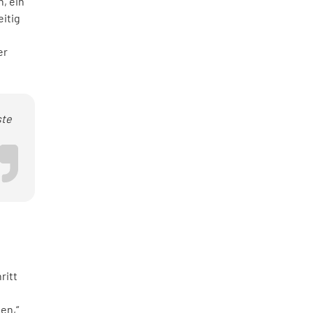
, ein
itig
er
ste
ritt
en,“