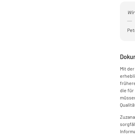
Wir
Pet
Dokum
Mit de
erhebli
früher
die fü
müsse
Qualitä
Zuzana 
sorgfä
Inform