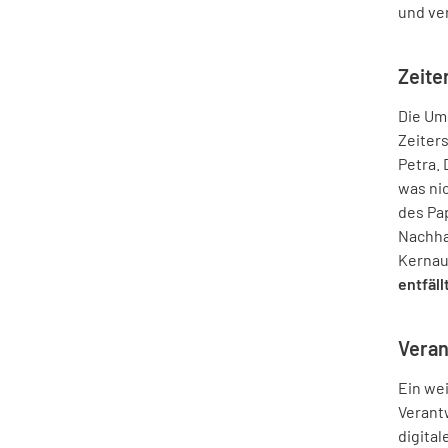
und ver
Zeite
Die Ums
Zeiters
Petra. 
was ni
des Pap
Nachhal
Kernau
entfäll
Vera
Ein wei
Verant
digita