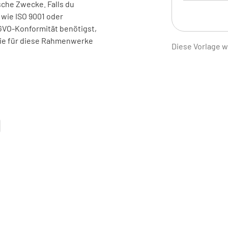
che Zwecke. Falls du
wie ISO 9001 oder
GVO-Konformität benötigst,
Sind die
die für diese Rahmenwerke
Diese Vorlage 
Funktion
Werden ve
das Perso
veraltet
4.2.4 Kon