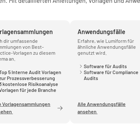
n. Mit detaillierten Anleitungen, Vorlagen und Anw
Fragen Si
der Quali
rlagensammlungen
Anwendungsfälle
eh dir umfassende
Erfahre, wie Lumiform für
mmlungen von Best-
ähnliche Anwendungsfälle
ctice-Vorlagen zu diesem
genutzt wird.
Fragen Si
ema an.
Unterneh
Software für Audits
untersch
Top 5 Interne Audit Vorlagen
Software für Compliance
zur Prozessverbesserung
Audits
Unterneh
3 kostenlose Risikoanalyse
ein aktua
Vorlagen für jede Branche
KONF
le Vorlagensammlungen
Alle Anwendungsfälle
sehen
ansehen