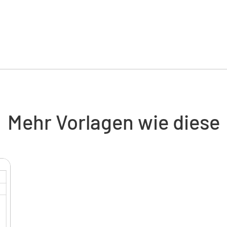
Fragen Si
Qualitäts
verwendet
enthalten
in der Ma
Mehr Vorlagen wie diese
Holen Sie
Sie, ob d
verwende
angegebe