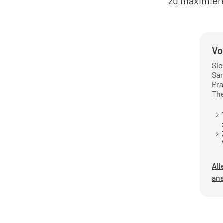
zu maximiere
Vo
Si
Sa
Pra
Th
Al
an