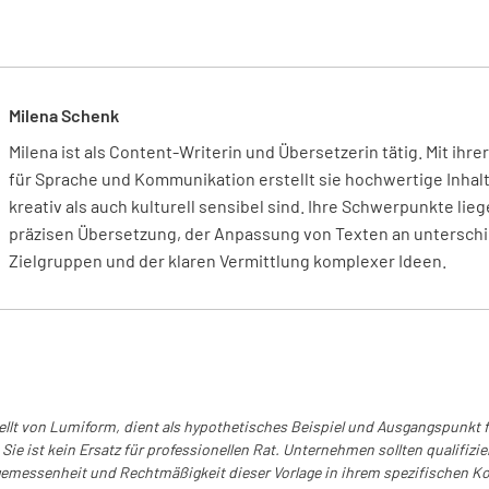
iten.
Fragen S
andere Ak
effektive
Personal
dieser Be
Milena Schenk
Milena ist als Content-Writerin und Übersetzerin tätig. Mit ihr
KONF
für Sprache und Kommunikation erstellt sie hochwertige Inhalt
kreativ als auch kulturell sensibel sind. Ihre Schwerpunkte lieg
präzisen Übersetzung, der Anpassung von Texten an unterschi
Zielgruppen und der klaren Vermittlung komplexer Ideen.
Fragen Si
und Veran
Kopie de
Verantwor
tellt von Lumiform, dient als hypothetisches Beispiel und Ausgangspunkt
Bewussts
Sie ist kein Ersatz für professionellen Rat. Unternehmen sollten qualifizie
Personal
emessenheit und Rechtmäßigkeit dieser Vorlage in ihrem spezifischen Kon
Kenntnis