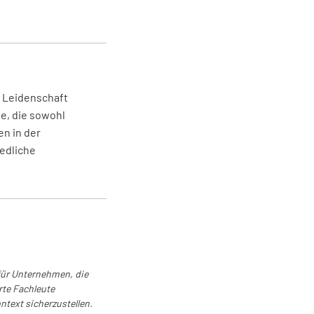
ie das Personal: Welche Ausbildung oder
tivitäten benötigen Sie, um Ihre Arbeit
r zu gestalten? Schauen Sie sich den
entwicklungsplan an, um zu sehen, ob
darf erkannt und berücksichtigt wurde.
er Leidenschaft
ORM
NICHT KONFORM
e, die sowohl
BEOBACHTUNG/GELEGENHEIT ZUR
en in der
VERBESSERUNG
edliche
e das Personal: Was sind Ihre Pflichten
twortlichkeiten? Suchen Sie nach einer
r tatsächlichen Aufgaben und
tlichkeiten. (6.2.2 Kompetenz,
 für Unternehmen, die
ein und Ausbildung) Fragen Sie das
rte Fachleute
? Welche Fähigkeiten, Erfahrungen und
text sicherzustellen.
se haben Sie, um Ihre Aufgaben und