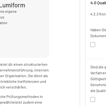
4.0 Qua
 Lumiform
ine eigene
4.2.3 Ko
aus
Daten
Haben Si
Dokument
etet dir einen strukturierten
Sind die 
ternehmensführung, internen
Verfahre
 Organisation. Sie dient als
Gültigke
etriebliche Ineffizienzen und
Genehmig
sich verschärfen.
die Qualit
tliche Prüfungsmethoden in
gewährleistet zudem eine