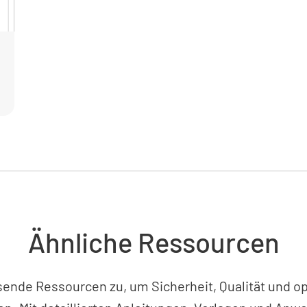
Bitten S
sehen Si
vorgesch
KONF
5.0 Ver
Fragen Si
Qualitäts
Ähnliche Ressourcen
sende Ressourcen zu, um Sicherheit, Qualität und op