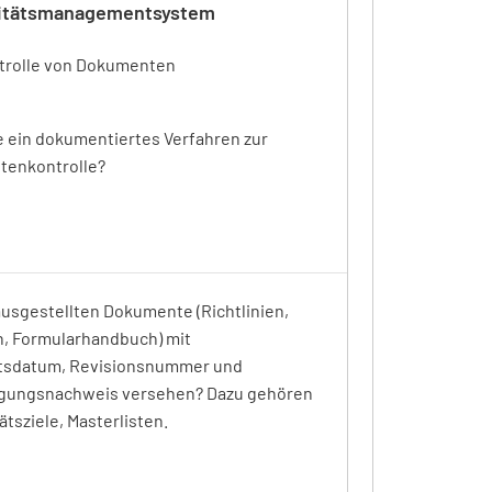
litätsmanagementsystem
ntrolle von Dokumenten
e ein dokumentiertes Verfahren zur
enkontrolle?
ausgestellten Dokumente (Richtlinien,
n, Formularhandbuch) mit
itsdatum, Revisionsnummer und
ungsnachweis versehen? Dazu gehören
ätsziele, Masterlisten.