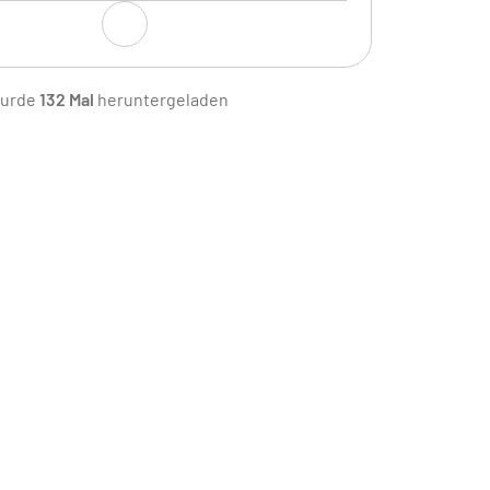
 Dokumente für die entsprechenden
wurde
132 Mal
heruntergeladen
en verfügbar oder zugänglich?
raltete Dokumente identifiziert? Weiß
nal, ob es in der Organisation bereits
e Dokumente gibt?
trolle der Aufzeichnungen