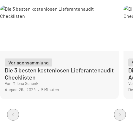
Vorlagensammlung
Die 3 besten kostenlosen Lieferantenaudit
D
Checklisten
A
Von Milena Schenk
Vo
August 29., 2024
•
5 Minuten
De