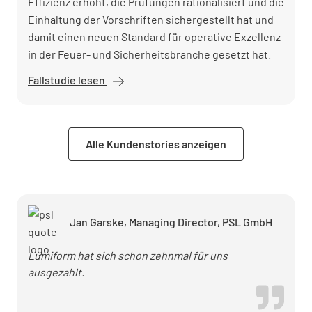
Effizienz erhöht, die Prüfungen rationalisiert und die
Einhaltung der Vorschriften sichergestellt hat und
damit einen neuen Standard für operative Exzellenz
in der Feuer- und Sicherheitsbranche gesetzt hat.
Fallstudie lesen
Pacific Fire
&amp;
Security
beschleunigt
Alle Kundenstories anzeigen
Audits und
senkt
Fehlerquote
mit
Lumiform
Jan Garske, Managing Director, PSL GmbH
Lumiform hat sich schon zehnmal für uns
ausgezahlt.