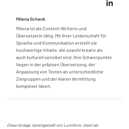
Dies hilft, den Wartungsprozess organisiert zu
halten und die Zuverlässigkeit der Fahrzeuge zu
gewährleisten.
Milena Schenk
Milena ist als Content-Writerin und
Servolenkungsflüssigkeit
Übersetzerin tätig. Mit ihrer Leidenschaft für
Sprache und Kommunikation erstellt sie
hochwertige Inhalte, die sowohl kreativ als
auch kulturell sensibel sind. Ihre Schwerpunkte
liegen in der präzisen Übersetzung, der
Anpassung von Texten an unterschiedliche
Waschflüssigkeit
Zielgruppen und der klaren Vermittlung
komplexer Ideen.
Schläuche und Gurte
INTAKT
DEFEKT
K.A.
Diese Vorlage, bereitgestellt von Lumiform, dient als