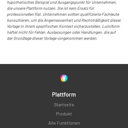
hypothetisches Beispiel und Ausgangspunkt für Unternehmen,
die unsere Plattform nutzen. Sie ist kein Ersatz für
professionellen Rat. Unternehmen sollten qualifizierte Fachleute
konsultieren, um die Angemessenheit und Rechtmäßigkeit dieser
Bild des Motorraums
Vorlage in ihrem spezifischen Kontext sicherzustellen. Lumiform
haftet nicht für Fehler, Auslassungen oder Handlungen, die auf
FÜGE EIN FOTO HINZU
der Grundlage dieser Vorlage vorgenommen werden.
Innenausstattung Zustand
Allgemeine Sauberkeit
GUT
MEDIUM
SCHLECHT
Plattform
K.A.
Startseite
Produkt
Alle Funktionen
Sitze