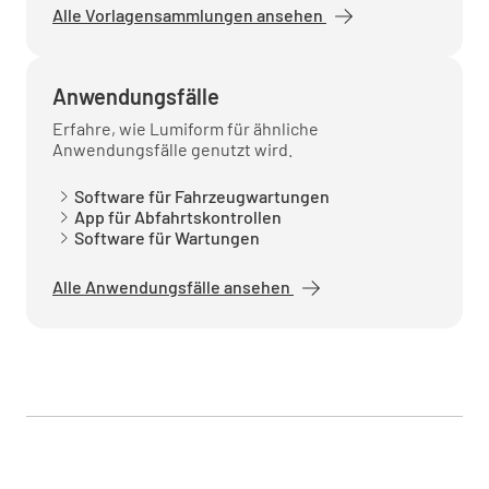
Alle Vorlagensammlungen ansehen
Anwendungsfälle
Motorraum
Erfahre, wie Lumiform für ähnliche
Anwendungsfälle genutzt wird.
Sauberkeit der Abteile
Software für Fahrzeugwartungen
GUT
MEDIUM
SCHLECHT
App für Abfahrtskontrollen
Software für Wartungen
K.A.
Alle Anwendungsfälle ansehen
Anmerkungen