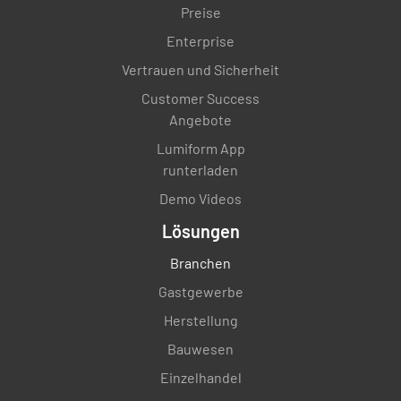
Preise
GUT
MEDIUM
SCHLECHT
Enterprise
K.A.
Vertrauen und Sicherheit
Customer Success
Angebote
Armaturenbrett
Lumiform App
runterladen
GUT
MEDIUM
SCHLECHT
Demo Videos
K.A.
Lösungen
Branchen
Gastgewerbe
Lenkrad
Herstellung
GUT
MEDIUM
SCHLECHT
Bauwesen
K.A.
Einzelhandel