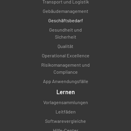
Transport und Logistik
Gebäudemanagement
Kofferraum
Geschäftsbedarf
GUT
MEDIUM
SCHLECHT
Gesundheit und
Sicherheit
K.A.
Qualität
Operational Excellence
Risikomanagement und
Innenaufnahme
Compliance
FÜGE EIN FOTO HINZU
App Anwendungsfälle
Lernen
Vorlagensammlungen
Abschluss
Leitfäden
Softwarevergleiche
Weitere Kommentare
Hilfe-Center