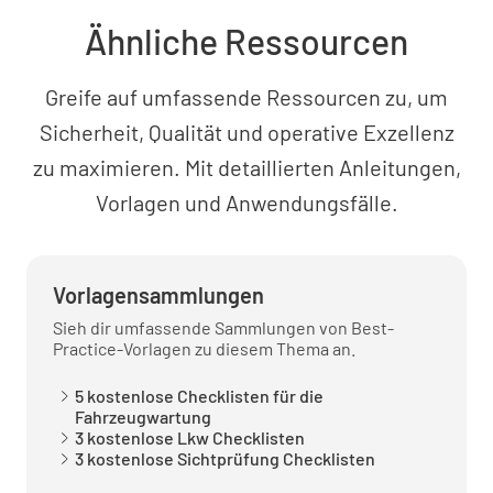
Ähnliche Ressourcen
INTAKT
DEFEKT
K.A.
Greife auf umfassende Ressourcen zu, um
Sicherheit, Qualität und operative Exzellenz
Anmerkungen
zu maximieren. Mit detaillierten Anleitungen,
Vorlagen und Anwendungsfälle.
Vorlagensammlungen
Ersatzreifen vorhanden und aufgepumpt
Sieh dir umfassende Sammlungen von Best-
JA
NEIN
K.A.
Practice-Vorlagen zu diesem Thema an.
5 kostenlose Checklisten für die
Fahrzeugwartung
3 kostenlose Lkw Checklisten
Schädigung des Körpers
3 kostenlose Sichtprüfung Checklisten
JA
NEIN
K.A.