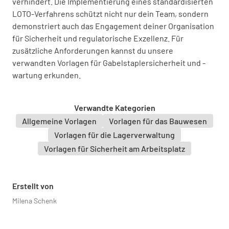
verhindert. Die Implementierung eines standardisierten
Alle beweglichen Teile gesichert
LOTO-Verfahrens schützt nicht nur dein Team, sondern
demonstriert auch das Engagement deiner Organisation
JA
NEIN
N/A
für Sicherheit und regulatorische Exzellenz. Für
zusätzliche Anforderungen kannst du unsere
verwandten Vorlagen für Gabelstaplersicherheit und -
Stromversorgung unterbrochen
wartung erkunden.
JA
NEIN
N/A
Verwandte Kategorien
Allgemeine Vorlagen
Vorlagen für das Bauwesen
Vorlagen für die Lagerverwaltung
Hydraulik und Druckluft abgeschaltet
Vorlagen für Sicherheit am Arbeitsplatz
JA
NEIN
N/A
Erstellt von
Milena Schenk
Feststellbremse angezogen