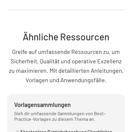
JA
NEIN
N/A
Schlüssel abgezogen und in sicherem
Ähnliche Ressourcen
Behältnis aufbewahrt
JA
NEIN
N/A
Greife auf umfassende Ressourcen zu, um
Sicherheit, Qualität und operative Exzellenz
zu maximieren. Mit detaillierten Anleitungen,
Kennzeichnung
Vorlagen und Anwendungsfälle.
Warnhinweise angebracht
JA
NEIN
N/A
Vorlagensammlungen
Sieh dir umfassende Sammlungen von Best-
Practice-Vorlagen zu diesem Thema an.
Sperrvorrichtungen mit Namensschild
3 kostenlose Betriebsbegehung Checklisten