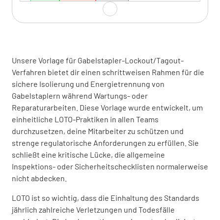
Alle für den Prozess erforderlichen
Materialien und Ausrüstung bereitstellen
Unsere Vorlage für Gabelstapler-Lockout/Tagout-
Verfahren bietet dir einen schrittweisen Rahmen für die
JA
NEIN
N/A
sichere Isolierung und Energietrennung von
Gabelstaplern während Wartungs- oder
Reparaturarbeiten. Diese Vorlage wurde entwickelt, um
einheitliche LOTO-Praktiken in allen Teams
Gefährliche Energie-Isolationsquellen
durchzusetzen, deine Mitarbeiter zu schützen und
identifizieren
strenge regulatorische Anforderungen zu erfüllen. Sie
schließt eine kritische Lücke, die allgemeine
JA
NEIN
N/A
Inspektions- oder Sicherheitschecklisten normalerweise
nicht abdecken.
LOTO ist so wichtig, dass die Einhaltung des Standards
Sperrung
jährlich zahlreiche Verletzungen und Todesfälle