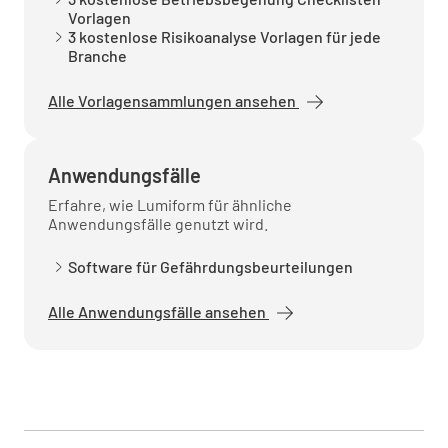
Vorlagen
gekennzeichnet
3 kostenlose Risikoanalyse Vorlagen für jede
Branche
JA
NEIN
N/A
Alle Vorlagensammlungen ansehen
Datum und Zeit der Sperrung notiert
Anwendungsfälle
JA
NEIN
N/A
Erfahre, wie Lumiform für ähnliche
Anwendungsfälle genutzt wird.
Software für Gefährdungsbeurteilungen
Überprüfung
Alle Anwendungsfälle ansehen
Alle Sperrungen und Kennzeichnungen
geprüft
JA
NEIN
N/A