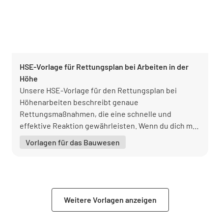
HSE-Vorlage für Rettungsplan bei Arbeiten in der
Höhe
Unsere HSE-Vorlage für den Rettungsplan bei
Höhenarbeiten beschreibt genaue
Rettungsmaßnahmen, die eine schnelle und
effektive Reaktion gewährleisten. Wenn du dich mit
dieser Vorlage vorbereitest, erhöhst du die
Vorlagen für das Bauwesen
Bereitschaft, minimierst die Risiken und schützt
alle, die in der Höhe arbeiten. Lade die kostenlose
Vorlage von Lumiform noch heute herunter, um dein
Team mit einem soliden Rettungsplan auszustatten
und für ein sichereres Arbeitsumfeld zu sorgen.
Weitere Vorlagen anzeigen