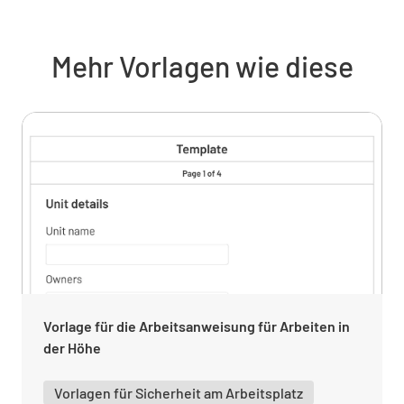
Absturzsicherung an der Arbeitsstelle in der
Höhe
Mehr Vorlagen wie diese
GELÄNDER
EINFASSUNGEN
AUFFANGNETZE
PERSÖNLICHE SCHUTZAUSRÜSTUNG
GEGEN ABSTURZ
Sonstige Absturzsicherungsmaßnahmen
Vorlage für die Arbeitsanweisung für Arbeiten in
der Höhe
Persönliche Schutzausrüstung
Vorlagen für Sicherheit am Arbeitsplatz