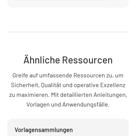
Helm
VORHANDEN
NICHT VORHANDEN
NICHT ERFORDERLICH
Ähnliche Ressourcen
Sicherheitsgurt
VORHANDEN
NICHT VORHANDEN
Greife auf umfassende Ressourcen zu, um
NICHT ERFORDERLICH
Sicherheit, Qualität und operative Exzellenz
zu maximieren. Mit detaillierten Anleitungen,
Vorlagen und Anwendungsfälle.
Sonstige PSA
Vorlagensammlungen