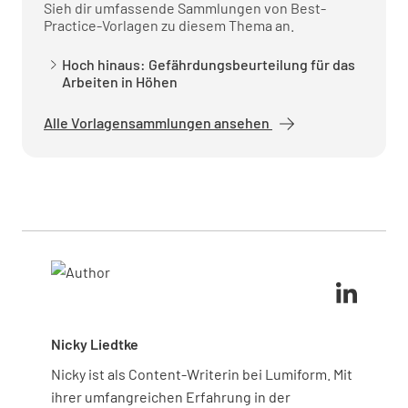
Sieh dir umfassende Sammlungen von Best-
Practice-Vorlagen zu diesem Thema an.
Arbeitsmittel
Hoch hinaus: Gefährdungsbeurteilung für das
Arbeiten in Höhen
Art der Arbeitsmittel
Alle Vorlagensammlungen ansehen
TRAGBARE LEITERN
STEHLEITER
HUBBÜHNE
ANDERE:
Zustand der Arbeitsmittel
IN ORDNUNG
NICHT IN ORDNUNG
Nicky Liedtke
Nicky ist als Content-Writerin bei Lumiform. Mit
Letzte Prüfung der Arbeitsmittel
ihrer umfangreichen Erfahrung in der