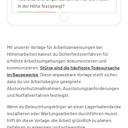
in der Höhe festgelegt?
JA
NEIN
Sind die erforderlichen persönlichen
Mit unserer Vorlage für Arbeitsanweisungen bei
Schutzausrüstungen vorhanden und werden
Höhenarbeiten kannst du Sicherheitsverfahren für
sie benutzt?
erhöhte Arbeitsumgebungen dokumentieren und
kommunizieren.
Stürze sind die häufigste Todesursache
JA
NEIN
im Baugewerbe
. Diese anpassbare Vorlage stellt sicher,
dass du vor Arbeitsbeginn geeignete
Absturzschutzmaßnahmen, Ausrüstungsanforderungen
und Notfallverfahren festlegst.
Sind die Arbeitsgeräte und Werkzeuge für die
Arbeit in der Höhe geeignet und in Ordnung?
Wenn du Beleuchtungskörper an einer Lagerhallendecke
installieren oder Wartungsarbeiten durchführen musst,
JA
NEIN
hilft dir diese Vorlage, die Arbeit gründlich zu planen,
Gefahren zu erkennen und notwendige