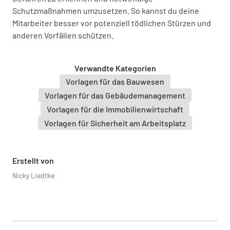
Schutzmaßnahmen umzusetzen. So kannst du deine
Mitarbeiter besser vor potenziell tödlichen Stürzen und
Wurden die Mitarbeiter für die Arbeit in der
anderen Vorfällen schützen.
Höhe ausgebildet und unterwiesen?
JA
NEIN
Verwandte Kategorien
Vorlagen für das Bauwesen
Vorlagen für das Gebäudemanagement
Zugangs- und Absturzsicherung
Vorlagen für die Immobilienwirtschaft
Vorlagen für Sicherheit am Arbeitsplatz
Art des Zugangs zur Arbeitsstelle in der Höhe
FAHRBARES GERÜST
Erstellt von
TELESKOP-/GELENKTELESKOPBÜHNE
Nicky Liedtke
LEITERN
ANDERE: