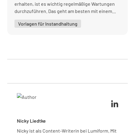
erhalten, ist es wichtig regelmäßige Wartungen
durchzuführen. Das geht am besten mit einem
Kribbeln meine Hände nach der Verwendung
digitalen Protokoll.
Vorlagen für Instandhaltung
von vibrierenden Werkzeugen oder Geräten?
JA
NEIN
Informieren Sie Ihren Teamleiter über ein
potenzielles HAVS-Symptom, das bei Ihnen
auftritt.
Werden meine Finger weiß und werden bei
der Genesung rot und schmerzhaft?
JA
NEIN
Nicky Liedtke
Nicky ist als Content-Writerin bei Lumiform. Mit