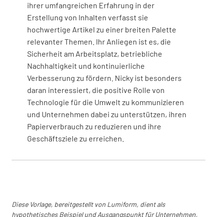
ihrer umfangreichen Erfahrung in der
Erstellung von Inhalten verfasst sie
Informieren Sie Ihren Teamleiter über ein
hochwertige Artikel zu einer breiten Palette
potenzielles HAVS-Symptom, das bei Ihnen
relevanter Themen. Ihr Anliegen ist es, die
auftritt.
Sicherheit am Arbeitsplatz, betriebliche
Nachhaltigkeit und kontinuierliche
Verbesserung zu fördern. Nicky ist besonders
Abschluss
daran interessiert, die positive Rolle von
Technologie für die Umwelt zu kommunizieren
Zusätzliche Beobachtungen
und Unternehmen dabei zu unterstützen, ihren
Papierverbrauch zu reduzieren und ihre
Geschäftsziele zu erreichen.
Vollständiger Name und Unterschrift des
Bauarbeiters
Diese Vorlage, bereitgestellt von Lumiform, dient als
hypothetisches Beispiel und Ausgangspunkt für Unternehmen,