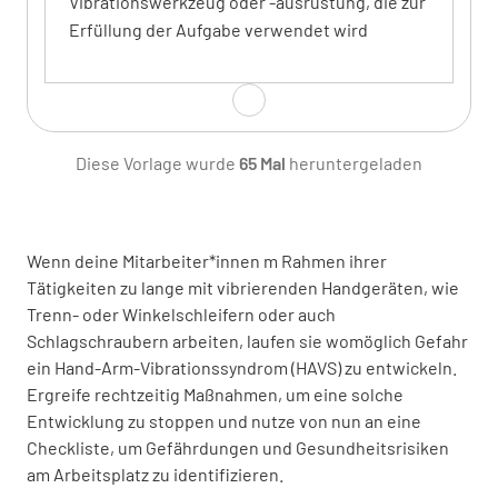
Vibrationswerkzeug oder -ausrüstung, die zur
Erfüllung der Aufgabe verwendet wird
Wählen Sie das vibrierende Werkzeug oder die
verwendete Ausrüstung aus
Diese Vorlage wurde
65 Mal
heruntergeladen
WINKELSCHLEIFER
BETONBRECHER
HAMMERBOHRER
Wenn deine Mitarbeiter*innen m Rahmen ihrer
SCHLEIFMASCHINE
Tätigkeiten zu lange mit vibrierenden Handgeräten, wie
SCHEIBENSCHNEIDER
SANDER
Trenn- oder Winkelschleifern oder auch
Schlagschraubern arbeiten, laufen sie womöglich Gefahr
SCHLACKENHAMMER
ein Hand-Arm-Vibrationssyndrom (HAVS) zu entwickeln.
NADELPISTOLE
Ergreife rechtzeitig Maßnahmen, um eine solche
Entwicklung zu stoppen und nutze von nun an eine
SCHLAGSCHRAUBER
Checkliste, um Gefährdungen und Gesundheitsrisiken
TRENNSCHLEIFER
ANDERE
am Arbeitsplatz zu identifizieren.