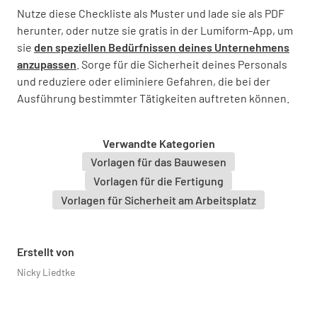
Nutze diese Checkliste als Muster und lade sie als PDF
herunter, oder nutze sie gratis in der Lumiform-App, um
sie
den speziellen Bedürfnissen deines Unternehmens
Startzeit des Einsatzes des
anzupassen
. Sorge für die Sicherheit deines Personals
Vibrationswerkzeugs oder der Ausrüstung
und reduziere oder eliminiere Gefahren, die bei der
Ausführung bestimmter Tätigkeiten auftreten können.
WÄHLE DATUM UND UHRZEIT AUS
Verwandte Kategorien
Vorlagen für das Bauwesen
Vorlagen für die Fertigung
Endzeit des Einsatzes von vibrierenden
Vorlagen für Sicherheit am Arbeitsplatz
Werkzeugen oder Geräten
Erstellt von
WÄHLE DATUM UND UHRZEIT AUS
Nicky Liedtke