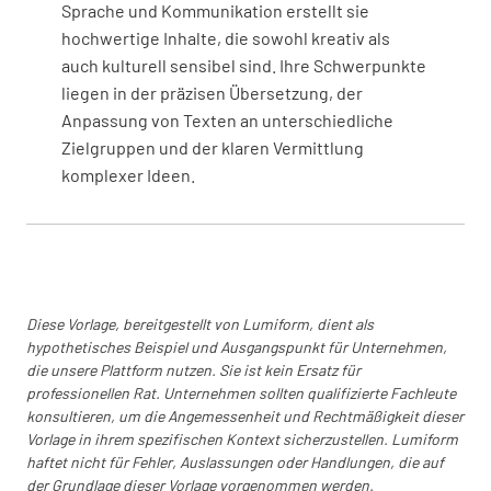
Sprache und Kommunikation erstellt sie
hochwertige Inhalte, die sowohl kreativ als
auch kulturell sensibel sind. Ihre Schwerpunkte
liegen in der präzisen Übersetzung, der
Allgemeine Bemerkungen
Anpassung von Texten an unterschiedliche
Zielgruppen und der klaren Vermittlung
komplexer Ideen.
Allgemeine Pflege
Allgemeine Pflege
Diese Vorlage, bereitgestellt von Lumiform, dient als
hypothetisches Beispiel und Ausgangspunkt für Unternehmen,
die unsere Plattform nutzen. Sie ist kein Ersatz für
Allgemeine Pflege - Risiko von Verletzungen
professionellen Rat. Unternehmen sollten qualifizierte Fachleute
von Amtsträgern, Mitarbeitern, Besuchern
konsultieren, um die Angemessenheit und Rechtmäßigkeit dieser
oder Mitgliedern der Öffentlichkeit aufgrund
Vorlage in ihrem spezifischen Kontext sicherzustellen. Lumiform
von:
haftet nicht für Fehler, Auslassungen oder Handlungen, die auf
der Grundlage dieser Vorlage vorgenommen werden.