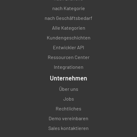
Unkontrollierte Entsorgung von
nach Kategorie
Abfallmaterialien
nach Geschäftsbedarf
Alle Kategorien
Sicherstellen, dass alle Abfälle täglich aus den
Kundengeschichten
Büros entfernt werden
Entwickler API
SICHER
IN GEFAHR
K.A.
Ressourcen Center
Integrationen
Unternehmen
Sicherstellen, dass alle Abfälle regelmäßig
entsorgt werden
Über uns
Jobs
SICHER
IN GEFAHR
K.A.
Rechtliches
Demo vereinbaren
Sales kontaktieren
Schlechter Zustand oder ungeeignete