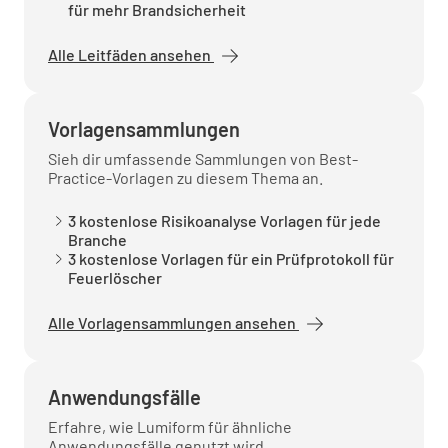
für mehr Brandsicherheit
Alle Leitfäden ansehen
Aktivitäten in den angrenzenden
Räumlichkeiten
Vorlagensammlungen
Sieh dir umfassende Sammlungen von Best-
Practice-Vorlagen zu diesem Thema an.
3 kostenlose Risikoanalyse Vorlagen für jede
Verantwortliche Person
Branche
3 kostenlose Vorlagen für ein Prüfprotokoll für
Feuerlöscher
Alle Vorlagensammlungen ansehen
Anwendungsfälle
Absender der Bewertung
Erfahre, wie Lumiform für ähnliche
Anwendungsfälle genutzt wird.