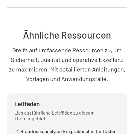
Keine
Beschreibung der Eigenschaft
Ähnliche Ressourcen
Greife auf umfassende Ressourcen zu, um
Sicherheit, Qualität und operative Exzellenz
zu maximieren. Mit detaillierten Anleitungen,
Mittel zur Flucht
Vorlagen und Anwendungsfälle.
Leitfäden
Reise-Entfernungen
Lies ausführliche Leitfäden zu diesem
Themengebiet.
Brandrisikoanalyse: Ein praktischer Leitfaden