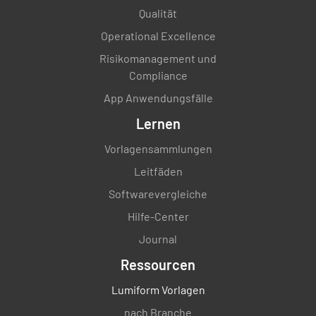
verschlossen, der deutlich gekennzeichnet
Qualität
ist.
Operational Excellence
SICHER
IN GEFAHR
K.A.
Risikomanagement und
Compliance
App Anwendungsfälle
Lernen
Halten Sie entflammbare Lagereinheiten von
speziellen Fluchtwegen fern
Vorlagensammlungen
SICHER
IN GEFAHR
K.A.
Leitfäden
Softwarevergleiche
Hilfe-Center
Behälter von Wärmequellen fernhalten
Journal
Ressourcen
SICHER
IN GEFAHR
K.A.
Lumiform Vorlagen
nach Branche