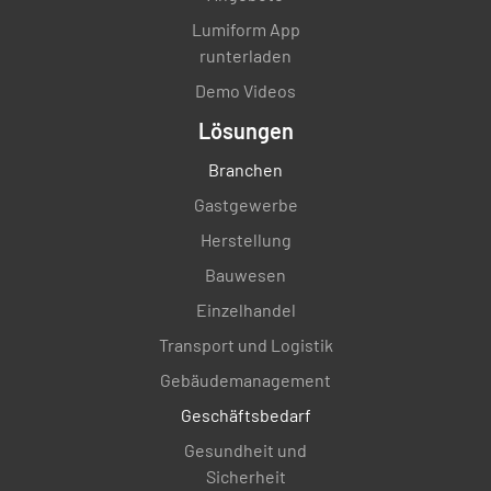
Durchsetzung der 'Clear Desk'-Richtlinie
Lumiform App
runterladen
SICHER
IN GEFAHR
K.A.
Demo Videos
Lösungen
Unkontrolliertes Vorhandensein
Branchen
und/oder übermäßige Mengen
Gastgewerbe
brennbarer Materialien
Herstellung
Bauwesen
Verwendung von brennbaren Materialien
einschränken
Einzelhandel
Transport und Logistik
SICHER
IN GEFAHR
K.A.
Gebäudemanagement
Geschäftsbedarf
Gesundheit und
Halten Sie die Substanzen in einem
Sicherheit
"gebrauchstauglichen" Lagerbehälter