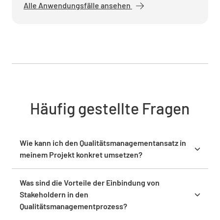
Alle Anwendungsfälle ansehen
Häufig gestellte Fragen
Wie kann ich den Qualitätsmanagementansatz in
meinem Projekt konkret umsetzen?
Um den Qualitätsmanagementansatz effektiv
umzusetzen, beginne mit der Definition klarer
Was sind die Vorteile der Einbindung von
Verfahren und Kontrollmaßnahmen. Stelle sicher,
Stakeholdern in den
dass alle Teammitglieder die Strategie verstehen
Qualitätsmanagementprozess?
und ihre Rollen klar definiert sind. Nutze visuelle
Die Einbindung von Stakeholdern bietet wertvolle