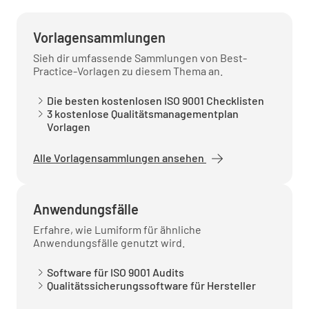
Vorlagensammlungen
Sieh dir umfassende Sammlungen von Best-
Korrekturmaßnahmen ergreifen
Practice-Vorlagen zu diesem Thema an.
Die besten kostenlosen ISO 9001 Checklisten
3 kostenlose Qualitätsmanagementplan
Vorlagen
Qualitätsverbesserung
Alle Vorlagensammlungen ansehen
Kontinuierliche Verbesserung des
Qualitätsmanagements
Anwendungsfälle
Erfahre, wie Lumiform für ähnliche
Anwendungsfälle genutzt wird.
Software für ISO 9001 Audits
Qualitätssicherungssoftware für Hersteller
Lessons Learned dokumentieren