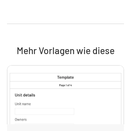
berücksichtigen
Qualitätsplanung
Mehr Vorlagen wie diese
Qualitätssicherungsmaßnahmen planen
Prüfkriterien und Akzeptanzregeln definieren