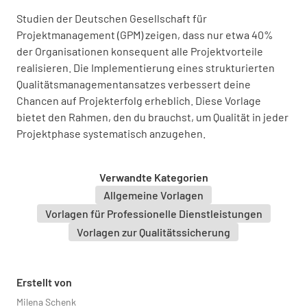
Studien der Deutschen Gesellschaft für
Projektmanagement (GPM) zeigen, dass nur etwa 40%
Qualitätsziele
der Organisationen konsequent alle Projektvorteile
realisieren. Die Implementierung eines strukturierten
Qualitätsmanagementansatzes verbessert deine
Qualitätsziele des Projekts definieren
Chancen auf Projekterfolg erheblich. Diese Vorlage
bietet den Rahmen, den du brauchst, um Qualität in jeder
Projektphase systematisch anzugehen.
Qualitätsstandards
Verwandte Kategorien
Allgemeine Vorlagen
Relevante Qualitätsstandards identifizieren
Vorlagen für Professionelle Dienstleistungen
Vorlagen zur Qualitätssicherung
Erstellt von
Milena Schenk
Anwendbare Gesetze und Vorschriften