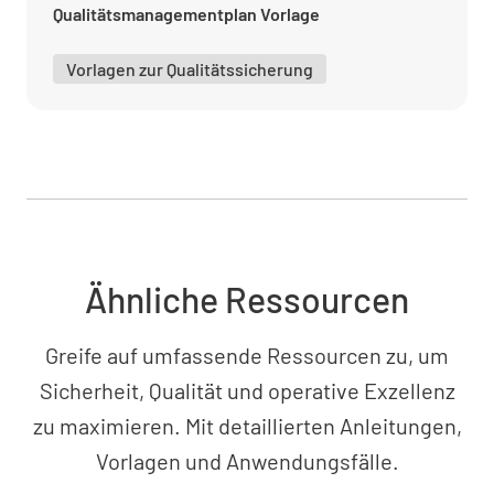
Qualitätsmanagementplan Vorlage
Verantwortlichkeiten und Ressourcen für
Qualitätssicherung festlegen
Vorlagen zur Qualitätssicherung
Qualitätssicherung
Qualitätskontrollaktivitäten durchführen
Ähnliche Ressourcen
Greife auf umfassende Ressourcen zu, um
Sicherheit, Qualität und operative Exzellenz
Abweichungen dokumentieren und
zu maximieren. Mit detaillierten Anleitungen,
analysieren
Vorlagen und Anwendungsfälle.