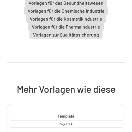
Vorlagen für das Gesundheitswesen
des Auftretens):
Vorlagen für die Chemische Industrie
Vorlagen für die Kosmetikindustrie
WÄHLE DATUM UND UHRZEIT AUS
Vorlagen für die Pharmaindustrie
Vorlagen zur Qualitätssicherung
Die generierten Daten sind genau (d.h. die
Systemeignung lag innerhalb der
Spezifikationen, die Elemente der Analyse
wurden als korrekt befunden)
Mehr Vorlagen wie diese
JA
NEIN
K.A.
Art des Ergebnisses: