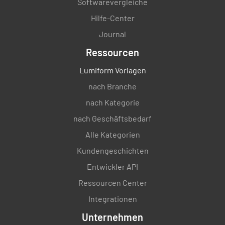
oder ein Fehler gefunden wurde?
Softwarevergleiche
Hilfe-Center
JA
NEIN
K.A.
Journal
Ressourcen
Wurden Nachmessungen durchgeführt?
Lumiform Vorlagen
nach Branche
JA
NEIN
K.A.
nach Kategorie
nach Geschäftsbedarf
Alle Kategorien
Ergebnisse der Neuvermessung
Kundengeschichten
Entwickler API
Ressourcen Center
Integrationen
Das ursprüngliche Ergebnis wurde bestätigt?
Unternehmen
JA
NEIN
K.A.