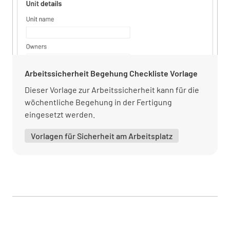
Bewertung durch Analysten
Der Analytiker, der die Analyse durchführt,
Arbeitssicherheit Begehung Checkliste Vorlage
war für die Durchführung der Analyse
Dieser Vorlage zur Arbeitssicherheit kann für die
qualifiziert?
wöchentliche Begehung in der Fertigung
JA
NEIN
K.A.
eingesetzt werden.
Vorlagen für Sicherheit am Arbeitsplatz
Der Analytiker hat Erfahrung mit der Analyse
(er/sie hat den Test in der Vergangenheit
durchgeführt)?
JA
NEIN
K.A.