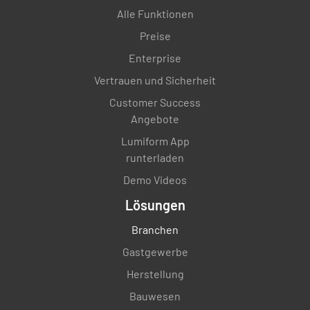
Alle Funktionen
JA
NEIN
K.A.
Preise
Enterprise
Vertrauen und Sicherheit
Auswertung der Probenvorbereitung:
Customer Success
Angebote
Die Probe wurde in dem entsprechenden
Lumiform App
Behälter empfangen.
runterladen
JA
NEIN
K.A.
Demo Videos
Lösungen
Branchen
Die bei der Analyse verwendeten Glasgeräte
Gastgewerbe
sind korrekt (z.B. Messkolben, Pippets, etc.)?
Herstellung
JA
NEIN
K.A.
Bauwesen