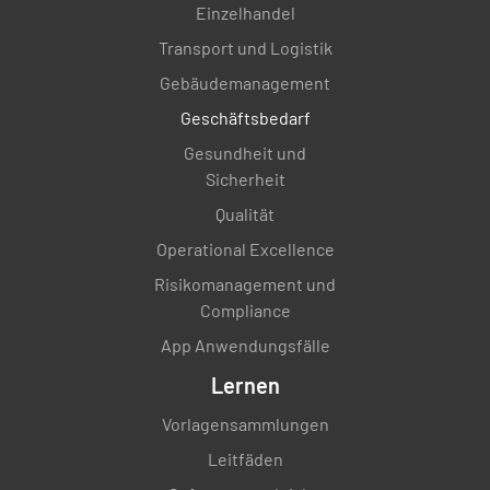
Einzelhandel
Transport und Logistik
War das durchgeführte Probengewicht
Gebäudemanagement
korrekt?
Geschäftsbedarf
JA
NEIN
K.A.
Gesundheit und
Sicherheit
Qualität
Die für die Probenvorbereitung verwendete
Operational Excellence
Lösung ist korrekt (Referenz)
Risikomanagement und
JA
NEIN
K.A.
Compliance
App Anwendungsfälle
Lernen
Bewerten Sie mit dem Analytiker die
Vorlagensammlungen
Probenvorbereitung anhand der
Leitfäden
Methodenanweisung. Dass eine Abweichung