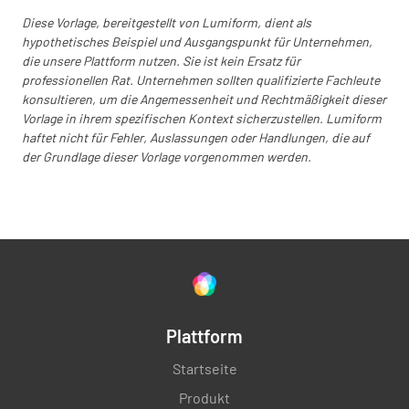
Diese Vorlage, bereitgestellt von Lumiform, dient als
hypothetisches Beispiel und Ausgangspunkt für Unternehmen,
Integrität der Probe
die unsere Plattform nutzen. Sie ist kein Ersatz für
professionellen Rat. Unternehmen sollten qualifizierte Fachleute
Wurde die Probe im richtigen Behälter
konsultieren, um die Angemessenheit und Rechtmäßigkeit dieser
empfangen?
Vorlage in ihrem spezifischen Kontext sicherzustellen. Lumiform
haftet nicht für Fehler, Auslassungen oder Handlungen, die auf
JA
NEIN
K.A.
der Grundlage dieser Vorlage vorgenommen werden.
Wurde die Probe in einem Beutel mit
Trockenmittel geliefert?
JA
NEIN
K.A.
Plattform
Startseite
Die Probe wurde im richtigen Bereich
Produkt
gelagert?