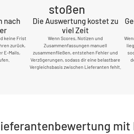
stoßen
 nach
Die Auswertung kostet zu
Ge
er
viel Zeit
 keine Frist
Wenn Scores, Notizen und
Wenn
hren zurück,
Zusammenfassungen manuell
lie
r E-Mails,
zusammenfließen, entstehen Fehler und
sod
ufen.
Verzögerungen, sodass dir eine belastbare
d
Vergleichsbasis zwischen Lieferanten fehlt.
 Lieferantenbewertung mit