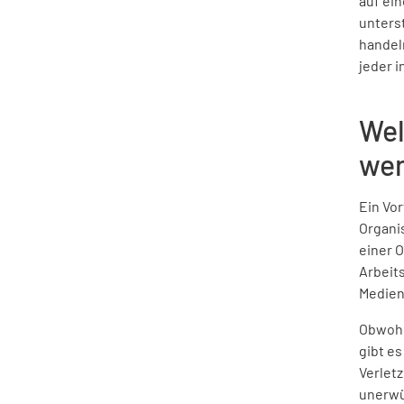
auf ein
unterst
handel
jeder 
Wel
we
Ein Vor
Organis
einer O
Arbeit
Medien
Obwohl 
gibt es
Verlet
unerwü