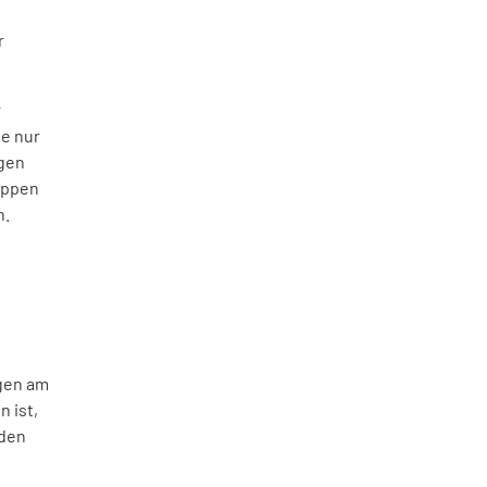
r
r
te nur
igen
uppen
n.
ngen am
n ist,
rden