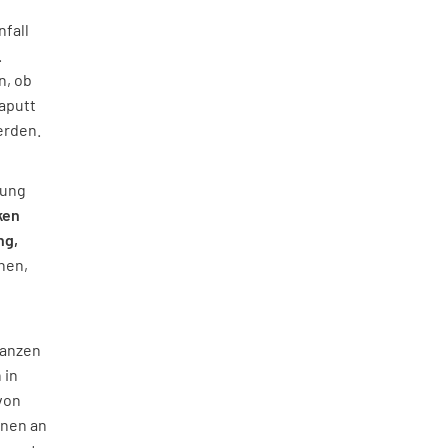
nfall
.
n, ob
kaputt
erden.
zung
ken
ng,
hen,
tanzen
 in
von
nnen an