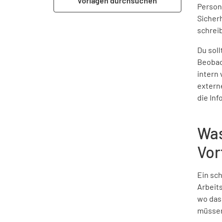
Vorlagen durchsuchen
Person
Sicher
schrei
Du soll
Beobac
intern
extern
die Inf
Was
Vor
Ein sch
Arbeits
wo das
müssen