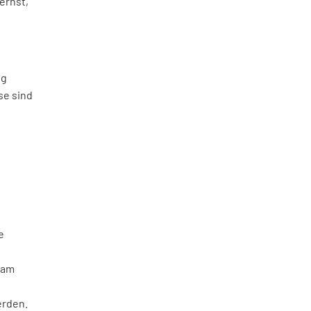
ernst,
ng
se sind
e
 am
erden.