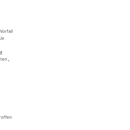
Vorfall
 Je
ür
iten
.
roffen