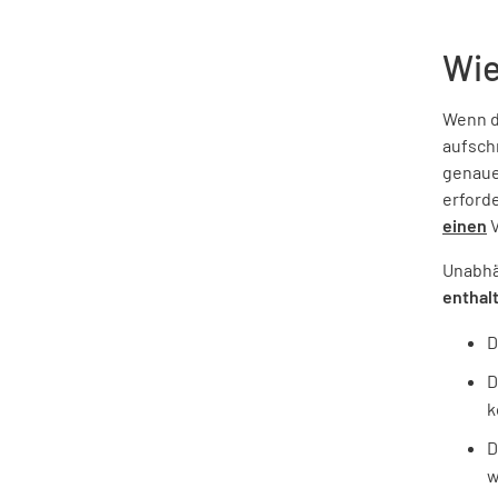
Wie
Wenn du
aufsch
genauer
erford
einen
V
Unabhä
enthal
D
D
k
D
w