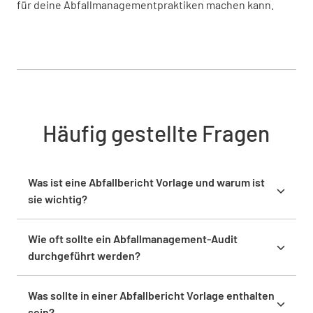
für deine Abfallmanagementpraktiken machen kann.
Häufig gestellte Fragen
Was ist eine Abfallbericht Vorlage und warum ist
sie wichtig?
Eine Abfallbericht Vorlage ist ein Werkzeug zur
systematischen Bewertung und Sicherstellung,
Wie oft sollte ein Abfallmanagement-Audit
dass Abfallmanagementpraktiken den Vorschriften
durchgeführt werden?
und Best Practices entsprechen. Sie ist wichtig, weil
Ein Abfallmanagement-Audit sollte mindestens
sie Ineffizienzen aufdeckt, die Einhaltung von
jährlich durchgeführt werden. Regelmäßige Audits
Was sollte in einer Abfallbericht Vorlage enthalten
Umweltgesetzen sicherstellt und nachhaltige
helfen, die Einhaltung von Vorschriften zu
sein?