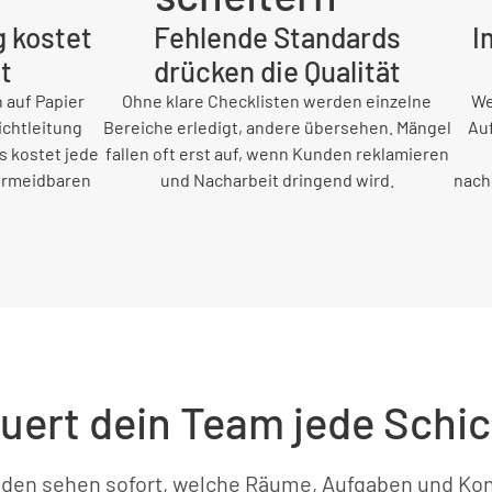
 kostet
Fehlende Standards
I
t
drücken die Qualität
 auf Papier
Ohne klare Checklisten werden einzelne
We
ichtleitung
Bereiche erledigt, andere übersehen. Mängel
Au
s kostet jede
fallen oft erst auf, wenn Kunden reklamieren
ermeidbaren
und Nacharbeit dringend wird.
nach
uert dein Team jede Schic
nden sehen sofort, welche Räume, Aufgaben und Kon