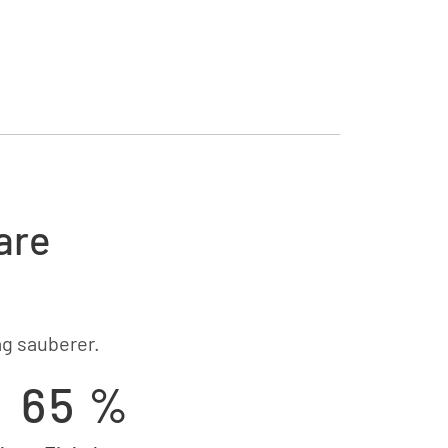
are
ag sauberer.
65 %