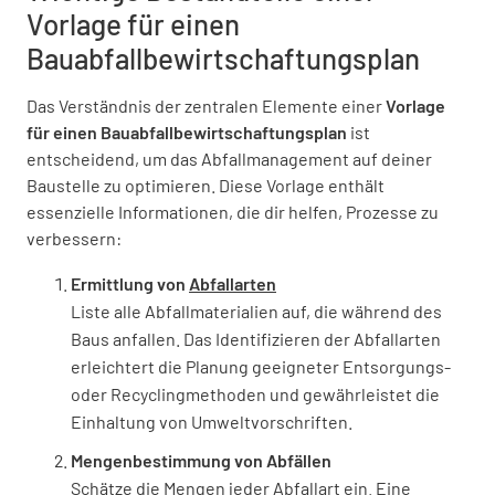
Vorlage für einen
JA
NEIN
N/A
Bauabfallbewirtschaftungsplan
Das Verständnis der zentralen Elemente einer
Vorlage
für einen Bauabfallbewirtschaftungsplan
ist
Wurden Schadstoffbelastungen festgestellt?
entscheidend, um das Abfallmanagement auf deiner
Baustelle zu optimieren. Diese Vorlage enthält
JA
NEIN
N/A
essenzielle Informationen, die dir helfen, Prozesse zu
verbessern:
Ermittlung von
Abfallarten
Sind Schadstoffe in der Bausubstanz
Liste alle Abfallmaterialien auf, die während des
vorhanden?
Baus anfallen. Das Identifizieren der Abfallarten
JA
NEIN
N/A
erleichtert die Planung geeigneter Entsorgungs-
oder Recyclingmethoden und gewährleistet die
Einhaltung von Umweltvorschriften.
Mengenbestimmung von Abfällen
Materialien und Abfälle
Schätze die Mengen jeder Abfallart ein. Eine