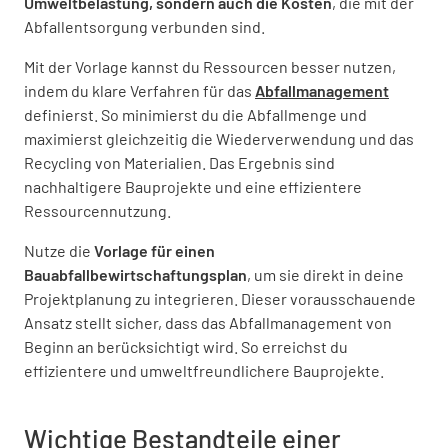
Umweltbelastung, sondern auch die Kosten
, die mit der
Abfallentsorgung verbunden sind.
Bausubstanz
Mit der Vorlage kannst du Ressourcen besser nutzen,
indem du klare Verfahren für das
Abfallmanagement
Sind Schadstoffermittlungen durchgeführt
definierst. So minimierst du die Abfallmenge und
worden?
maximierst gleichzeitig die Wiederverwendung und das
Recycling von Materialien. Das Ergebnis sind
JA
NEIN
N/A
nachhaltigere Bauprojekte und eine effizientere
Ressourcennutzung.
Nutze die
Vorlage für einen
Liegen Ergebnisse von
Bauabfallbewirtschaftungsplan
, um sie direkt in deine
Schadstoffermittlungen vor?
Projektplanung zu integrieren. Dieser vorausschauende
Ansatz stellt sicher, dass das Abfallmanagement von
JA
NEIN
N/A
Beginn an berücksichtigt wird. So erreichst du
effizientere und umweltfreundlichere Bauprojekte.
Sollen Schadstoffuntersuchungen
Wichtige Bestandteile einer
durchgeführt werden?