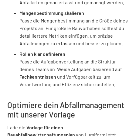
Abfallarten genau erfasst und gemanagt werden.
Mengenbestimmung skalieren
Entsorgung
Passe die Mengenbestimmung an die Größe deines
Werden die Bauabfälle einer Verwertung
Projekts an. Für größere Bauvorhaben solltest du
zugeführt?
detailliertere Metriken einfügen, um präzise
Abfallmengen zu erfassen und besser zu planen.
JA
NEIN
N/A
Rollen klar definieren
Passe die Aufgabenverteilung an die Struktur
deines Teams an. Weise Aufgaben basierend auf
Werden die Bauabfälle einer Beseitigung
Fachkenntnissen
und Verfügbarkeit zu, um
zugeführt?
Verantwortung und Effizienz sicherzustellen.
JA
NEIN
N/A
Optimiere dein Abfallmanagement
mit unserer Vorlage
Werden die Bauabfälle auf
Lade die
Vorlage für einen
Baustoffrecyclinganlagen aufbereitet?
Bauabfallbewirtschaftungsplan
von Lumiform jetzt