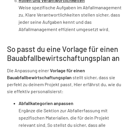
Rollen und Verantwortlichkeiten
Weise spezifische Aufgaben im Abfallmanagement
Werden getrennte Sammelcontainer für die
zu. Klare Verantwortlichkeiten stellen sicher, dass
Bauabfälle aufgestellt?
jeder seine Aufgaben kennt und das
Abfallmanagement effizient umgesetzt wird.
JA
NEIN
N/A
So passt du eine Vorlage für einen
Bauabfallbewirtschaftungsplan an
Werden die Bauabfälle nach Fraktionen
getrennt?
Die Anpassung einer
Vorlage für einen
JA
NEIN
N/A
Bauabfallbewirtschaftungsplan
stellt sicher, dass sie
perfekt zu deinem Projekt passt. Hier erfährst du, wie du
sie effektiv personalisierst:
Abfallkategorien anpassen
Werden Baualtlasten entsorgt?
Ergänze die Sektion zur Abfallerfassung mit
JA
NEIN
N/A
spezifischen Materialien, die für dein Projekt
relevant sind. So stellst du sicher, dass alle