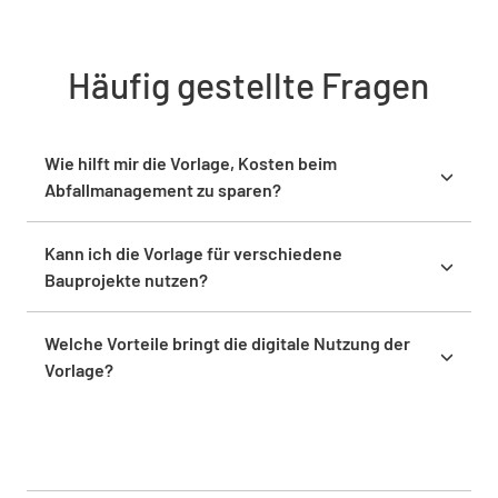
Häufig gestellte Fragen
Wie hilft mir die Vorlage, Kosten beim
Abfallmanagement zu sparen?
Die Vorlage ermöglicht dir, Abfallmengen präzise zu
planen und zu dokumentieren. Dadurch kannst du
Kann ich die Vorlage für verschiedene
Recycling und Wiederverwendung fördern und die
Bauprojekte nutzen?
Entsorgungskosten deutlich reduzieren. Effiziente
Ja, die Vorlage ist flexibel und lässt sich an die
Prozesse sparen nicht nur Geld, sondern auch Zeit.
Anforderungen jedes Bauprojekts anpassen. Egal,
Welche Vorteile bringt die digitale Nutzung der
ob es sich um ein kleines oder großes Vorhaben
Vorlage?
handelt, du kannst die Inhalte individuell auf
Digitale Tools wie Lumiform machen es einfach, die
Materialien und Prozesse zuschneiden.
Vorlage in Echtzeit zu aktualisieren, zu teilen und
nachzuverfolgen. So kannst du deine
Abfallmanagement-Prozesse effizienter gestalten