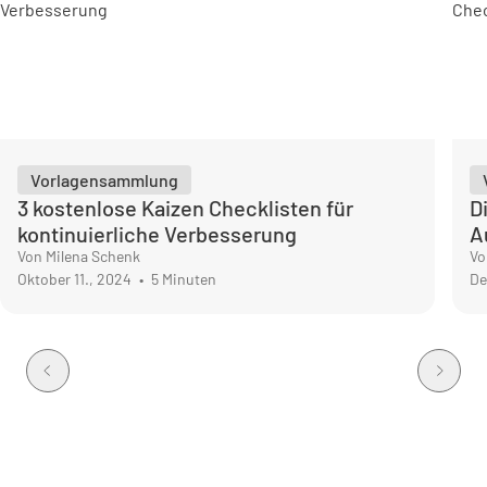
Vorlagensammlung
3 kostenlose Kaizen Checklisten für
D
kontinuierliche Verbesserung
A
Von Milena Schenk
Vo
Oktober 11., 2024
•
5 Minuten
De