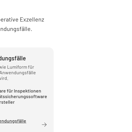
erative Exzellenz
endungsfälle.
ungsfälle
 wie Lumiform für
 Anwendungsfälle
ird.
re für Inspektionen
tätssicherungssoftware
rsteller
endungsfälle