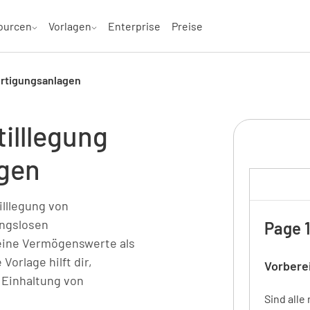
ourcen
Vorlagen
Enterprise
Preise
Fertigungsanlagen
tilllegung
agen
illlegung von
ungslosen
Page 1
eine Vermögenswerte als
Vorlage hilft dir,
Vorbere
 Einhaltung von
Sind all