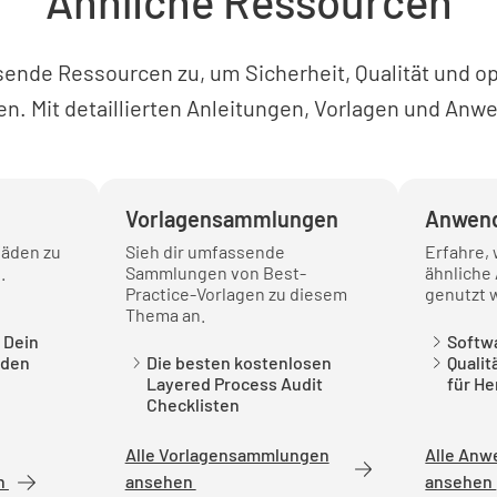
Ähnliche Ressourcen
sende Ressourcen zu, um Sicherheit, Qualität und op
n. Mit detaillierten Anleitungen, Vorlagen und Anw
Vorlagensammlungen
Anwend
fäden zu
Sieh dir umfassende
Erfahre,
.
Sammlungen von Best-
ähnliche
Practice-Vorlagen zu diesem
genutzt w
Thema an.
 Dein
Softwa
aden
Die besten kostenlosen
Quali
Layered Process Audit
für He
Checklisten
Alle Vorlagensammlungen
Alle Anw
en
ansehen
ansehen