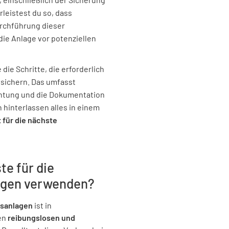
leistest du so, dass
JA
urchführung dieser
ie Anlage vor potenziellen
Dokumen
die Schritte, die erforderlich
u sichern. Das umfasst
Wurde ein
chtung und die Dokumentation
erstellt?
 hinterlassen alles in einem
t für die nächste
JA
te für die
Wurden a
lagen verwenden?
Genehmig
ngsanlagen
ist in
JA
en
reibungslosen und