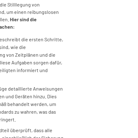
JA
die Stilllegung von
nd, um einen reibungslosen
llen.
Hier sind die
machen:
Wurden a
für die S
eschreibt die ersten Schritte,
sind, wie die
JA
ng von Zeitplänen und die
 Diese Aufgaben sorgen dafür,
eiligten informiert und
Wurden a
Schalter 
ge detaillierte Anweisungen
n und Geräten hinzu. Dies
JA
emäß behandelt werden, um
ndards zu wahren, was das
ringert.
Wurden d
teil überprüft, dass alle
Nutzung 
 einschließlich der Sicherung