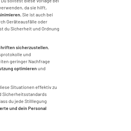
 Du solltest diese Vorlage bei
verwenden, da sie hilft,
minimieren.
Sie ist auch bei
Wurde ein
rch Geräteausfälle oder
und Gebä
nst du Sicherheit und Ordnung
JA
hriften sicherzustellen
,
sprotokolle und
iten geringer Nachfrage
tzung optimieren
und
diese Situationen effektiv zu
nd Sicherheitsstandards
dass du jede Stilllegung
rte und dein Personal