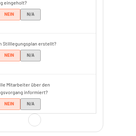
ng eingeholt?
NEIN
N/A
 Stilllegungsplan erstellt?
NEIN
N/A
le Mitarbeiter über den
ngsvorgang informiert?
NEIN
N/A
ne Bestandsaufnahme der Anlagen und