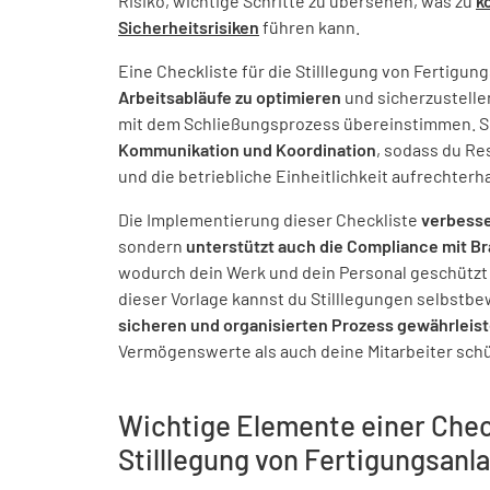
Risiko, wichtige Schritte zu übersehen, was zu
k
Sicherheitsrisiken
führen kann.
Eine Checkliste für die Stilllegung von Fertigungs
Arbeitsabläufe zu optimieren
und sicherzustelle
mit dem Schließungsprozess übereinstimmen. Si
Kommunikation und Koordination
, sodass du Re
und die betriebliche Einheitlichkeit aufrechterh
Die Implementierung dieser Checkliste
verbesser
sondern
unterstützt auch die Compliance mit B
wodurch dein Werk und dein Personal geschützt
dieser Vorlage kannst du Stilllegungen selbst
sicheren und organisierten Prozess gewährleis
Vermögenswerte als auch deine Mitarbeiter schü
Wichtige Elemente einer Check
Stilllegung von Fertigungsanl