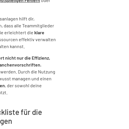
ostspieligen Fehlern
oder
Maschine
JA
anlagen hilft dir,
n, dass alle Teammitglieder
e erleichtert die
klare
ssourcen effektiv verwalten
Stillleg
alten kannst.
Wurden a
t nicht nur die Effizienz,
ranchenvorschriften
,
Versorg
 werden. Durch die Nutzung
abgescha
bewusst managen und einen
JA
ten
, der sowohl deine
tzt.
liste für die
Wurden al
ordnungs
agen