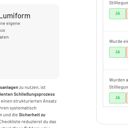
Stilllegu
 Lumiform
JA
ine eigene
aus
Daten
Wurde ein
JA
Wurden al
Stilllegu
ngsanlagen
zu nutzen, ist
zienten Schließungsprozess
JA
ie einen strukturierten Ansatz
ahren systematisch
n und die
Sicherheit zu
 Checkliste reduzierst du das
Wurde ei