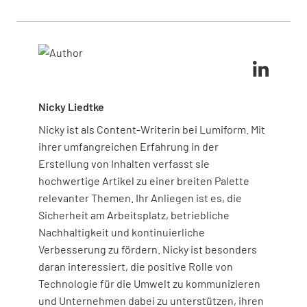
aber die Anforderungen sind immer noch komplex
können. ITAR wird vom Außenministerium
State Directorate of Defense Trade Controls)
zu
und müssen sorgfältig dokumentiert werden, um
verwaltet, während die EAR vom
registrieren, und die unzureichende Schulung der
die Compliance nachzuweisen.
Handelsministerium überwacht werden.
Mitarbeiter. Häufig übersehen Unternehmen auch
die Notwendigkeit einer gründlichen Buchführung
und interner Prüfungen, was zu Compliance-Lücken
und rechtlichen Problemen führen kann.
Nicky Liedtke
Nicky ist als Content-Writerin bei Lumiform. Mit
ihrer umfangreichen Erfahrung in der
Erstellung von Inhalten verfasst sie
hochwertige Artikel zu einer breiten Palette
relevanter Themen. Ihr Anliegen ist es, die
Sicherheit am Arbeitsplatz, betriebliche
Nachhaltigkeit und kontinuierliche
Verbesserung zu fördern. Nicky ist besonders
daran interessiert, die positive Rolle von
Technologie für die Umwelt zu kommunizieren
und Unternehmen dabei zu unterstützen, ihren