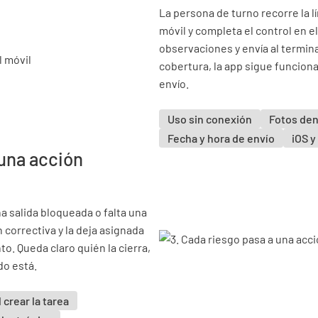
La persona de turno recorre la lí
móvil y completa el control en 
observaciones y envía al termina
cobertura, la app sigue funciona
envío.
Uso sin conexión
Fotos den
Fecha y hora de envío
iOS y
 una acción
a salida bloqueada o falta una
 correctiva y la deja asignada
. Queda claro quién la cierra,
do está.
l crear la tarea