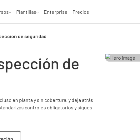
rsos
Plantillas
Enterprise
Precios
pección de seguridad
spección de
luso en planta y sin cobertura, y deja atrás
standarizas controles obligatorios y sigues
ración