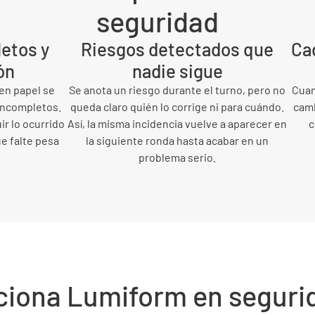
seguridad
etos y
Riesgos detectados que
Ca
ón
nadie sigue
en papel se
Se anota un riesgo durante el turno, pero no
Cuan
 incompletos.
queda claro quién lo corrige ni para cuándo.
camb
ir lo ocurrido
Así, la misma incidencia vuelve a aparecer en
c
ue falte pesa
la siguiente ronda hasta acabar en un
problema serio.
iona Lumiform en segurid