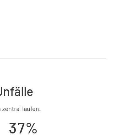
nfälle
entral laufen.
37%