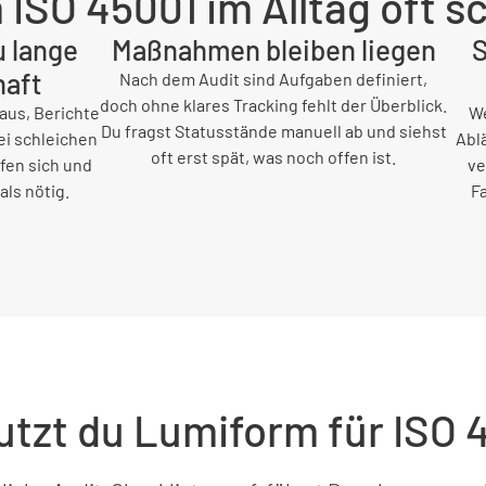
ISO 45001 im Alltag oft sc
u lange
Maßnahmen bleiben liegen
S
haft
Nach dem Audit sind Aufgaben definiert,
doch ohne klares Tracking fehlt der Überblick.
 aus, Berichte
We
Du fragst Statusstände manuell ab und siehst
ei schleichen
Abl
oft erst spät, was noch offen ist.
fen sich und
ve
als nötig.
F
utzt du Lumiform für ISO 