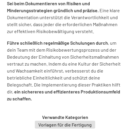
Sei beim Dokumentieren von Risiken und
Minderungsstrategien gründlich und präzise.
Eine klare
Lärm
Dokumentation unterstützt die Verantwortlichkeit und
stellt sicher, dass jeder die erforderlichen Maßnahmen
Willst du Lärmrisiken prüfen?
zur effektiven Risikobewältigung versteht.
JA
NEIN
K.A.
Führe schließlich regelmäßige Schulungen durch
, um
dein Team mit dem Risikobewertungsprozess und der
Bedeutung der Einhaltung von Sicherheitsmaßnahmen
vertraut zu machen. Indem du eine Kultur der Sicherheit
Andere Gefahren
und Wachsamkeit einführst, verbesserst du die
betriebliche Einheitlichkeit und schützt deine
Könnte die Anlage andere gefährliche
Belegschaft. Die Implementierung dieser Praktiken hilft
Bedingungen schaffen?
dir,
ein sichereres und effizienteres Produktionsumfeld
zu schaffen.
JA
NEIN
K.A.
Verwandte Kategorien
Vorlagen für die Fertigung
Abzeichnung des Rechnungsprüfers