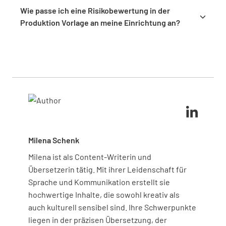
stellt sicher, dass alle Risiken systematisch
Änderungen in Prozessen, Geräten oder
Wie passe ich eine Risikobewertung in der
angegangen werden, wodurch die
Vorschriften anzupassen. Dieser proaktive Ansatz
Produktion Vorlage an meine Einrichtung an?
Wahrscheinlichkeit von Unfällen verringert und
stellt sicher, dass neue Risiken schnell identifiziert
Passe die Vorlage an, indem du spezifische Risiken
sowohl Personal als auch Geräte geschützt werden.
und verwaltet werden, wodurch ein sicheres
einbeziehst, die für deine Abläufe relevant sind, wie
Arbeitsumfeld erhalten bleibt und die Compliance
gerätebezogene Gefahren oder prozessspezifische
mit Branchenstandards unterstützt wird.
Herausforderungen. Die Anpassung der Vorlage an
die Bedürfnisse deiner Einrichtung stellt ein
umfassendes Risikomanagement sicher und
verbessert die Wirksamkeit deiner
Sicherheitsprotokolle.
Milena Schenk
Milena ist als Content-Writerin und
Übersetzerin tätig. Mit ihrer Leidenschaft für
Sprache und Kommunikation erstellt sie
hochwertige Inhalte, die sowohl kreativ als
auch kulturell sensibel sind. Ihre Schwerpunkte
liegen in der präzisen Übersetzung, der