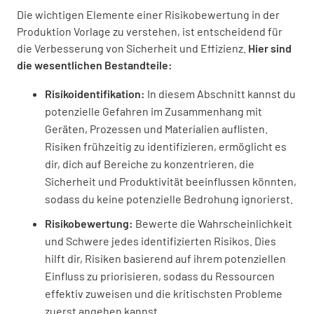
Die wichtigen Elemente einer Risikobewertung in der
Elektronik
Produktion Vorlage zu verstehen, ist entscheidend für
die Verbesserung von Sicherheit und Effizienz.
Hier sind
Willst du elektrische Risiken prüfen?
die wesentlichen Bestandteile:
JA
NEIN
K.A.
Risikoidentifikation:
In diesem Abschnitt kannst du
potenzielle Gefahren im Zusammenhang mit
Geräten, Prozessen und Materialien auflisten.
Risiken frühzeitig zu identifizieren, ermöglicht es
Gase oder Dämpfe
dir, dich auf Bereiche zu konzentrieren, die
Willst du die Risiken durch Gase oder Dämpfe
Sicherheit und Produktivität beeinflussen könnten,
bewerten?
sodass du keine potenzielle Bedrohung ignorierst.
Risikobewertung:
Bewerte die Wahrscheinlichkeit
JA
NEIN
K.A.
und Schwere jedes identifizierten Risikos. Dies
hilft dir, Risiken basierend auf ihrem potenziellen
Einfluss zu priorisieren, sodass du Ressourcen
Ausrutschen, Stolpern oder Stürzen
effektiv zuweisen und die kritischsten Probleme
zuerst angehen kannst.