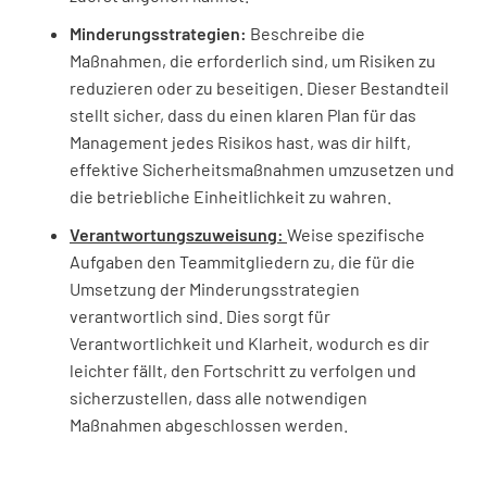
WIllst du Rutsch-, Stolper- oder Sturzrisiken
Minderungsstrategien:
Beschreibe die
prüfen?
Maßnahmen, die erforderlich sind, um Risiken zu
reduzieren oder zu beseitigen. Dieser Bestandteil
JA
NEIN
K.A.
stellt sicher, dass du einen klaren Plan für das
Management jedes Risikos hast, was dir hilft,
effektive Sicherheitsmaßnahmen umzusetzen und
Manuelle Handhabung
die betriebliche Einheitlichkeit zu wahren.
Verantwortungszuweisung:
Weise spezifische
Willst du die Risiken der manuellen
Aufgaben den Teammitgliedern zu, die für die
Handhabung prüfen?
Umsetzung der Minderungsstrategien
verantwortlich sind. Dies sorgt für
JA
NEIN
K.A.
Verantwortlichkeit und Klarheit, wodurch es dir
leichter fällt, den Fortschritt zu verfolgen und
sicherzustellen, dass alle notwendigen
Erstickung
Maßnahmen abgeschlossen werden.
Willst du Erstickungsgefahren prüfen?