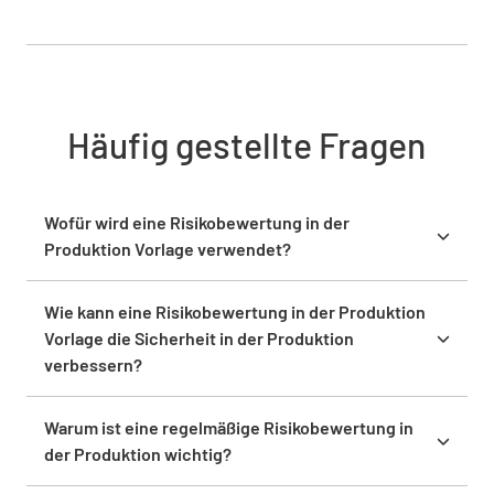
Häufig gestellte Fragen
Wofür wird eine Risikobewertung in der
Produktion Vorlage verwendet?
Eine Risikobewertung in der Produktion Vorlage
wird verwendet, um potenzielle Gefahren in deinen
Wie kann eine Risikobewertung in der Produktion
Produktionsprozessen zu identifizieren und zu
Vorlage die Sicherheit in der Produktion
bewerten. Sie hilft dir, Risiken systematisch zu
verbessern?
bewerten, sie basierend auf ihrer Schwere zu
Durch die Identifizierung potenzieller Gefahren und
priorisieren und Minderungsstrategien zu
die Bewertung ihrer Auswirkungen hilft dir eine
Warum ist eine regelmäßige Risikobewertung in
implementieren, um Sicherheit und betriebliche
Risikobewertung in der Produktion Vorlage,
der Produktion wichtig?
Effizienz zu verbessern.
effektive Sicherheitsmaßnahmen umzusetzen. Sie
Regelmäßige Risikobewertungen helfen dir, dich an