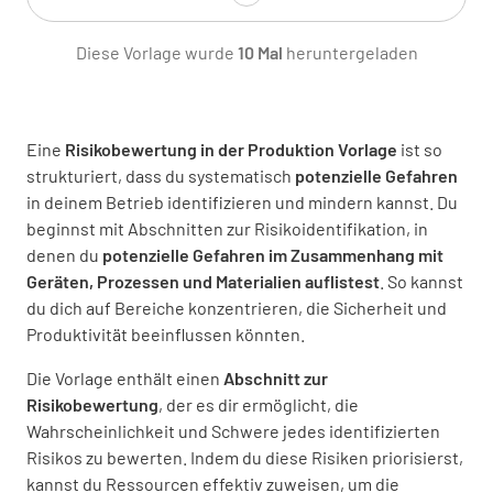
JA
NEIN
K.A.
Diese Vorlage wurde
10 Mal
heruntergeladen
Schneiden, Stechen und Punktieren
Eine
Risikobewertung in der Produktion Vorlage
ist so
strukturiert, dass du systematisch
Willst du die Risiken von Schnitten, Stichen
potenzielle Gefahren
in deinem Betrieb identifizieren und mindern kannst. Du
oder Punktionen prüfen?
beginnst mit Abschnitten zur Risikoidentifikation, in
JA
NEIN
K.A.
denen du
potenzielle Gefahren im Zusammenhang mit
Geräten, Prozessen und Materialien auflistest
. So kannst
du dich auf Bereiche konzentrieren, die Sicherheit und
Produktivität beeinflussen könnten.
Abscheren, Brennen oder Reibung
Die Vorlage enthält einen
Abschnitt zur
Risikobewertung
, der es dir ermöglicht, die
Willst du Risiken durch Abscheren, Brennen
Wahrscheinlichkeit und Schwere jedes identifizierten
oder Reibung prüfen?
Risikos zu bewerten. Indem du diese Risiken priorisierst,
JA
NEIN
K.A.
kannst du Ressourcen effektiv zuweisen, um die