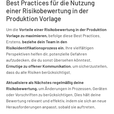
Best Practices für die Nutzung
JA
NEIN
K.A.
einer Risikobewertung in der
Produktion Vorlage
Um die
Vorteile einer Risikobewertung in der Produktion
Temperatur
Vorlage zu maximieren,
befolge diese Best Practices.
Erstens,
beziehe dein Team in den
Willst du die Temperaturrisiken prüfen?
Risikoidentifikationsprozess ein
. Ihre vielfältigen
Perspektiven helfen dir, potenzielle Gefahren
JA
NEIN
K.A.
aufzudecken, die du sonst übersehen könntest.
Ermutige zu offener Kommunikation
, um sicherzustellen,
dass du alle Risiken berücksichtigst.
Licht
Aktualisiere als Nächstes regelmäßig deine
Risikobewertung,
um Änderungen in Prozessen, Geräten
Willst du Lichtrisiken prüfen?
oder Vorschriften zu berücksichtigen. Dies hält deine
Bewertung relevant und effektiv, indem sie sich an neue
JA
NEIN
K.A.
Herausforderungen anpasst, sobald sie auftreten.