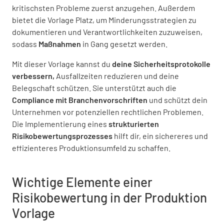
kritischsten Probleme zuerst anzugehen. Außerdem
bietet die Vorlage Platz, um Minderungsstrategien zu
dokumentieren und Verantwortlichkeiten zuzuweisen,
Objekte
sodass
Maßnahmen
in Gang gesetzt werden.
Mit dieser Vorlage kannst du
deine Sicherheitsprotokolle
Willst du Risiken durch Objekte prüfen?
verbessern,
Ausfallzeiten reduzieren und deine
JA
NEIN
K.A.
Belegschaft schützen. Sie unterstützt auch die
Compliance mit Branchenvorschriften
und schützt dein
Unternehmen vor potenziellen rechtlichen Problemen.
Die Implementierung eines
strukturierten
Hochdruck-Flüssigkeiten/Gase
Risikobewertungsprozesses
hilft dir, ein sichereres und
effizienteres Produktionsumfeld zu schaffen.
Willst du die Risiken von
Hochdruckflüssigkeiten oder -gasen prüfen?
Wichtige Elemente einer
JA
NEIN
K.A.
Risikobewertung in der Produktion
Vorlage