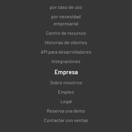
¿La comida era visualmente atractiva?
por caso de uso
SÍ
NO
NO.
por necesidad
empresarial
Centro de recursos
Historias de clientes
¿Tiene la temperatura adecuada?
API para desarrolladores
SÍ
NO
NO.
Integraciones
Empresa
Sobre nosotros
¿El camarero retiró los platos o vasos vacíos
de inmediato?
Empleo
Legal
SÍ
NO
NO.
Reserva una demo
Contactar con ventas
¿El servidor rellenó tu vaso de agua