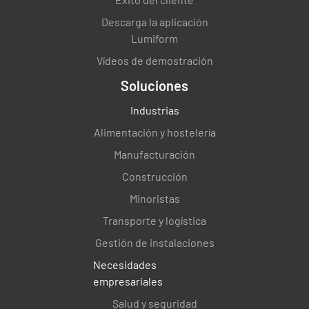
¿Estaba el menú en buenas condiciones?
Descarga la aplicación
Lumiform
SÍ
NO
NO.
Vídeos de demostración
Soluciones
Industrias
¿El servidor era complaciente?
Alimentación y hostelería
SÍ
NO
NO.
Manufacturación
Construcción
Minoristas
¿El servidor tenía conocimiento sobre el
Transporte y logística
menú?
Gestión de instalaciones
SÍ
NO
NO.
Necesidades
empresariales
Salud y seguridad