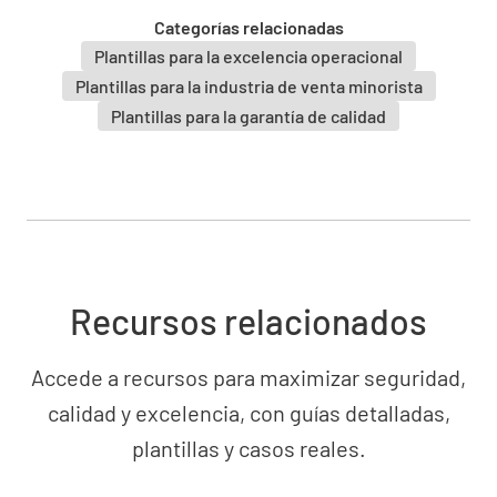
¿El suelo del comedor estaba libre de
Categorías relacionadas
derrames o de suciedad?
Plantillas para la excelencia operacional
SÍ
NO
NO.
Plantillas para la industria de venta minorista
Plantillas para la garantía de calidad
¿El ambiente general era relajante y cómodo?
SÍ
NO
NO.
Recursos relacionados
¿La música de fondo estaba en un nivel
aceptable?
Accede a recursos para maximizar seguridad,
SÍ
NO
NO.
calidad y excelencia, con guías detalladas,
plantillas y casos reales.