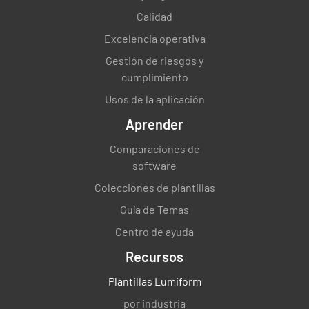
¿El servidor le ofreció bestsellers o
Calidad
aperitivos?
Excelencia operativa
SÍ
NO
NO.
Gestión de riesgos y
cumplimiento
Usos de la aplicación
¿Sus bebidas fueron entregadas en 4
Aprender
minutos?
Comparaciones de
SÍ
NO
NO.
software
Colecciones de plantillas
Guía de Temas
¿Recibió el pedido correcto y a tiempo?
Centro de ayuda
SÍ
NO
NO.
Recursos
Plantillas Lumiform
por industria