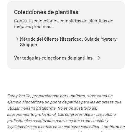
¿Estaban las mesas y sillas organizadas y
Colecciones de plantillas
libres de cualquier daño?
Consulta colecciones completas de plantillas de
SÍ
NO
NO.
mejores prácticas.
Método del Cliente Misterioso: Guía de Mystery
Shopper
¿Había sillas altas disponibles y sin daños para
Ver todas las colecciones de plantillas
los jóvenes huéspedes?
SÍ
NO
NO.
Esta plantilla, proporcionada por Lumiform, sirve como un
¿El sistema de ventilación era adecuado?
ejemplo hipotético y un punto de partida para las empresas que
utilizan nuestra plataforma. No es un sustituto del
SÍ
NO
NO.
asesoramiento profesional. Las empresas deben consultar a
profesionales cualificados para asegurar la adecuación y
legalidad de esta plantilla en su contexto específico. Lumiform no