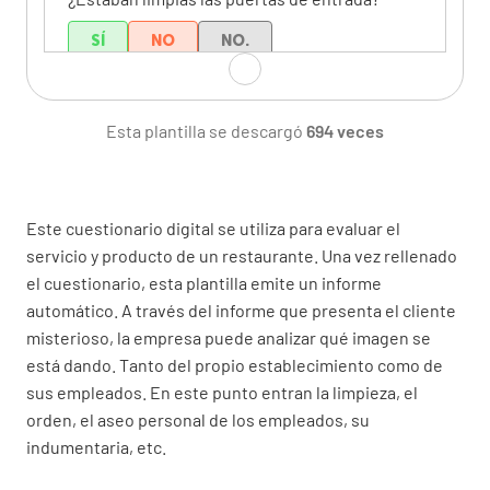
SÍ
NO
NO.
Esta plantilla se descargó
694 veces
¿El vestíbulo y la sala de espera estaban
organizados y limpios?
SÍ
NO
NO.
Este cuestionario digital se utiliza para evaluar el
servicio y producto de un restaurante. Una vez rellenado
el cuestionario, esta plantilla emite un informe
automático. A través del informe que presenta el cliente
¿Los baños estaban limpios y equipados con
misterioso, la empresa puede analizar qué imagen se
toallas de papel, jabones y desinfectantes?
está dando. Tanto del propio establecimiento como de
sus empleados. En este punto entran la limpieza, el
SÍ
NO
NO.
orden, el aseo personal de los empleados, su
indumentaria, etc.