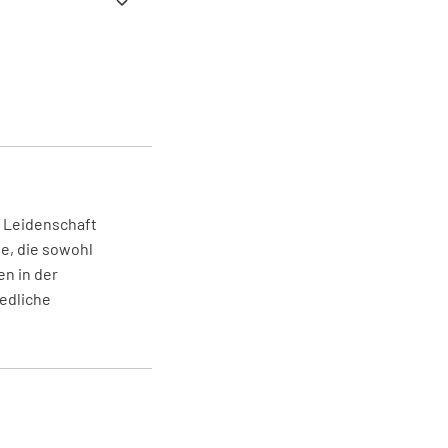
umiform-App
Beobachtungsziele
lten. So stellst du
er Leidenschaft
e, die sowohl
en in der
edliche