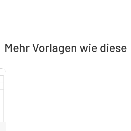
Werden di
einbezog
JA
Mehr Vorlagen wie diese
Wird ein
JA
Werden u
JA