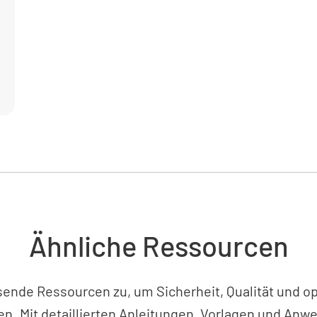
Werden di
JA
Wird auf 
JA
Sicheru
Ähnliche Ressourcen
Werden d
JA
sende Ressourcen zu, um Sicherheit, Qualität und op
n. Mit detaillierten Anleitungen, Vorlagen und Anw