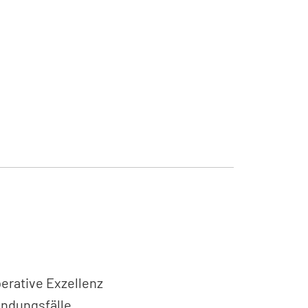
e Lernziele im Unterricht verfolgt?
NEIN
N/A
die Bedürfnisse der Schüler eingegangen?
NEIN
N/A
ng und Reflexion
ie Lerninhalte zusammengefasst?
NEIN
N/A
erative Exzellenz
endungsfälle.