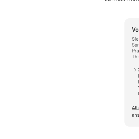
Vo
Si
Sa
Pra
Th
Al
an