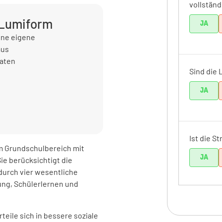
vollständ
 Lumiform
JA
ine eigene
aus
Daten
Sind die 
JA
Ist die S
m Grundschulbereich mit
JA
ie berücksichtigt die
urch vier wesentliche
ng, Schülerlernen und
Einstie
teile sich in bessere soziale