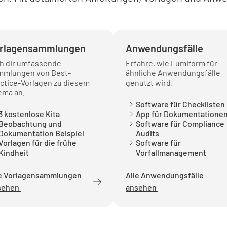
Findet ei
JA
rlagensammlungen
Anwendungsfälle
eh dir umfassende
Erfahre, wie Lumiform für
mmlungen von Best-
ähnliche Anwendungsfälle
ctice-Vorlagen zu diesem
genutzt wird.
Erhalten 
ema an.
Leistung
Software für Checklisten
3 kostenlose Kita
App für Dokumentatione
JA
Beobachtung und
Software für Compliance
Dokumentation Beispiel
Audits
Vorlagen für die frühe
Software für
Kindheit
Vorfallmanagement
le Vorlagensammlungen
Alle Anwendungsfälle
sehen
ansehen