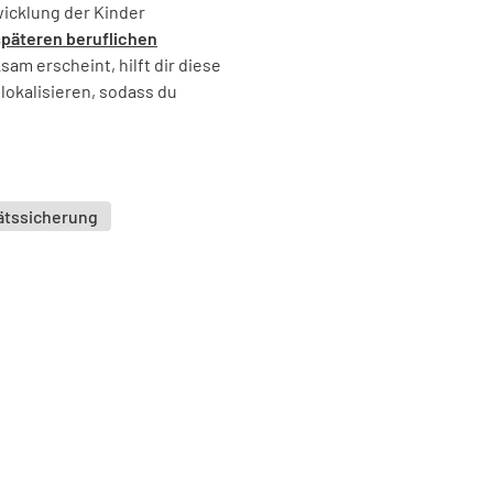
icklung der Kinder
Wird ein
späteren beruflichen
hergestel
sam erscheint, hilft dir diese
JA
okalisieren, sodass du
Werden d
tätssicherung
JA
Wird das 
JA
Unterric