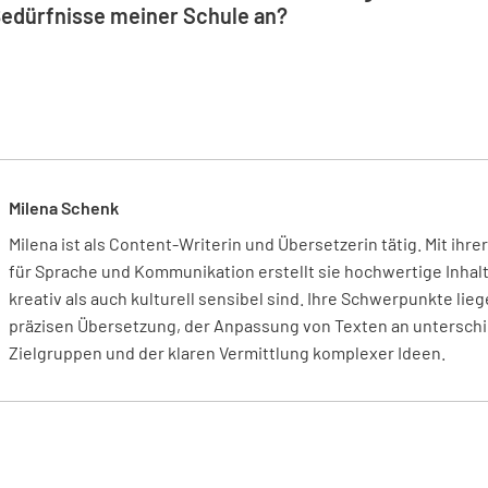
Bedürfnisse meiner Schule an?
nline bist.
 an die Bedürfnisse deiner Schule anzupassen, kannst du die L
Vorlage in der App und bearbeite die Abschnitte, die für deine 
 das Lernumfeld, die Unterrichtsgestaltung und das Schülerverha
wichtigen Aspekte für deine Schule abgedeckt sind.
Milena Schenk
Milena ist als Content-Writerin und Übersetzerin tätig. Mit ihr
für Sprache und Kommunikation erstellt sie hochwertige Inhalt
kreativ als auch kulturell sensibel sind. Ihre Schwerpunkte lieg
präzisen Übersetzung, der Anpassung von Texten an unterschi
Zielgruppen und der klaren Vermittlung komplexer Ideen.