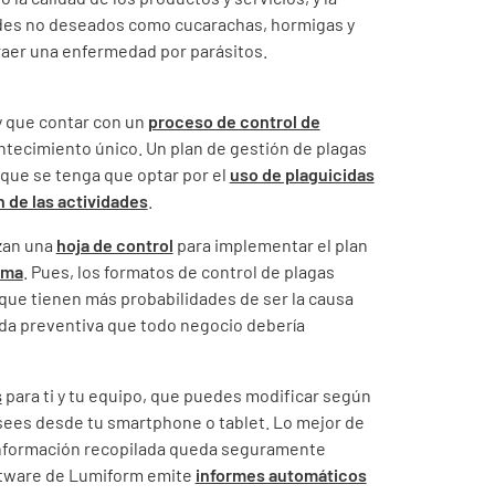
edes no deseados como cucarachas, hormigas y
raer una enfermedad por parásitos.
ay que contar con un
proceso de control de
ontecimiento único. Un plan de gestión de plagas
que se tenga que optar por el
uso de plaguicidas
n de las actividades
.
zan una
hoja de control
para implementar el plan
ema
. Pues, los formatos de control de plagas
 que tienen más probabilidades de ser la causa
dida preventiva que todo negocio debería
s
para ti y tu equipo, que puedes modificar según
esees desde tu smartphone o tablet. Lo mejor de
la información recopilada queda seguramente
ftware de Lumiform emite
informes automáticos