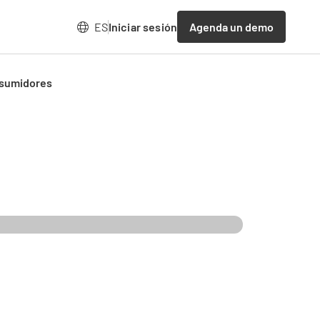
Agenda un demo
ES
Iniciar sesión
Cosumidores