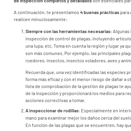
de inspección completos y detallados
son esenciales para
A continuación, te presentamos
4 buenas prácticas
para 
realicen minuciosamente:
Siempre con las herramientas necesarias
: Algunas
inspección de control de plagas, incluyendo artículo
una lupa, etc. Toma en cuenta la región y lugar ya q
son más comunes. Por ejemplo, las principales plag
roedores, insectos, insectos voladores, aves y ani
Recuerda que, una vez identificadas las especies p
forma más eficaz y con el menor riesgo de dañar a ot
lista de comprobación de la gestión de plagas te ay
de la inspección y proporcionará los medios para reg
acciones correctivas a tomar.
A inspeccionar de rodillas
: Especialmente en interio
mano para examinar mejor los daños cerca del suelo, 
En función de las plagas que se encuentren, hay que 