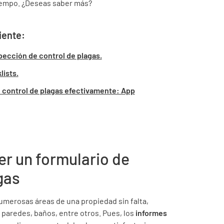
tiempo. ¿Deseas saber más?
iente:
pección de control de plagas.
lists.
de control de plagas efectivamente: App
er un formulario de
gas
umerosas áreas de una propiedad sin falta,
, paredes, baños, entre otros. Pues, los
informes