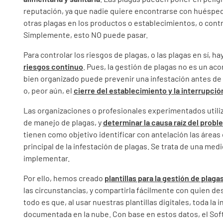
reputación, ya que nadie quiere encontrarse con huésp
otras plagas en los productos o establecimientos, o cont
Simplemente, esto NO puede pasar.
Para controlar los riesgos de plagas, o las plagas en sí, h
riesgos continuo
. Pues, la gestión de plagas no es un ac
bien organizado puede prevenir una infestación antes de 
o, peor aún, el
cierre del establecimiento y la interrupció
Las organizaciones o profesionales experimentados utili
de manejo de plagas, y
determinar la causa raíz del probl
tienen como objetivo identificar con antelación las áreas
principal de la infestación de plagas. Se trata de una me
implementar.
Por ello, hemos creado
plantillas para la gestión de plaga
las circunstancias, y compartirla fácilmente con quien d
todo es que, al usar nuestras plantillas digitales, toda 
documentada en la nube. Con base en estos datos, el So